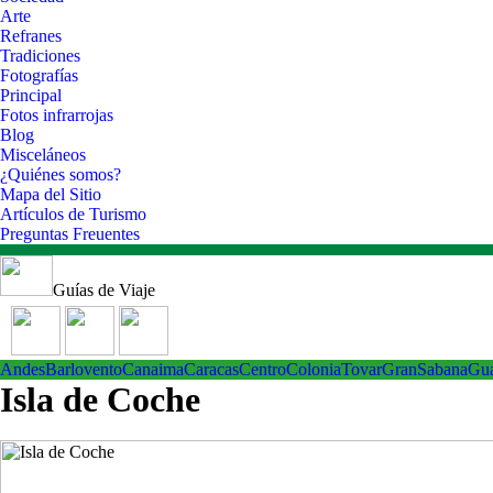
Arte
Refranes
Tradiciones
Fotografías
Principal
Fotos infrarrojas
Blog
Misceláneos
¿Quiénes somos?
Mapa del Sitio
Artículos de Turismo
Preguntas Freuentes
Guías de Viaje
Andes
Barlovento
Canaima
Caracas
Centro
ColoniaTovar
GranSabana
Gu
Isla de Coche