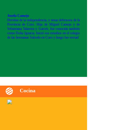
Josefa Camejo
Heroína de la independencia, y tenaz defensora de la
Provincia de Coro. Hija de Miguel Camejo y de
Sebastiana Talavera y Garcés, fue conocida también
como Doña Ignacia. Inició sus estudios en el colegio
de las hermanas Salcedo en Coro y luego fue enviad
Cocina