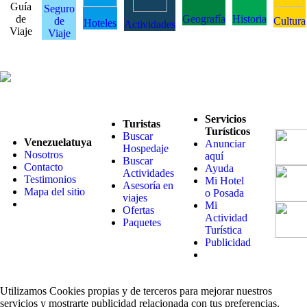
Guía
Seguro
de
Geografía
Historia
de
Cultura
Hoteles
Actividades
Viaje
Viaje
Servicios
Turistas
Turísticos
Buscar
Venezuelatuya
Anunciar
Hospedaje
Nosotros
aquí
Buscar
Contacto
Ayuda
Actividades
Testimonios
Mi Hotel
Asesoría en
Mapa del sitio
o Posada
viajes
Mi
Ofertas
Actividad
Paquetes
Turística
Publicidad
Utilizamos Cookies propias y de terceros para mejorar nuestros
servicios y mostrarte publicidad relacionada con tus preferencias.