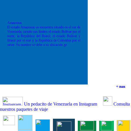
Amazonas
El estado Amazonas se encuentra situado en el sur de
Venezuela, siendo sus límites el estado Bolívar por el
norte; la República del Brasil; el estado Bolívar y
Brasil por el este y la República de Colombia por el
oeste. Su nombre se debe a su ubicación ge
+ mas
+ mas
+ mas
+ mas
Un pedacito de Venezuela en Instagram
Consulta
nuestros paquetes de viaje