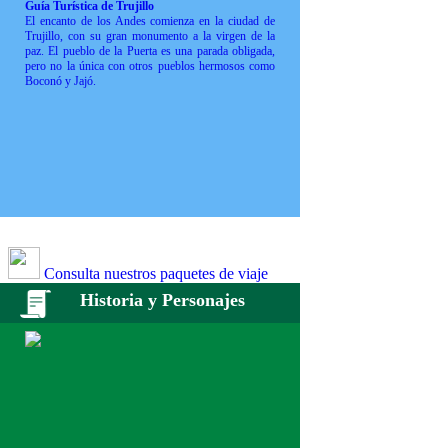
Guía Turística de Trujillo
El encanto de los Andes comienza en la ciudad de
Trujillo, con su gran monumento a la virgen de la
paz. El pueblo de la Puerta es una parada obligada,
pero no la única con otros pueblos hermosos como
Boconó y Jajó.
Consulta nuestros paquetes de viaje
Historia y Personajes