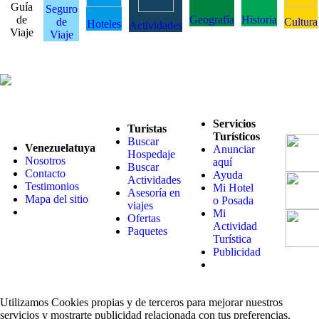
Guía
Seguro
de
Geografía
Historia
de
Cultura
Hoteles
Actividades
Viaje
Viaje
Servicios
Turistas
Turísticos
Buscar
Venezuelatuya
Anunciar
Hospedaje
Nosotros
aquí
Buscar
Contacto
Ayuda
Actividades
Testimonios
Mi Hotel
Asesoría en
Mapa del sitio
o Posada
viajes
Mi
Ofertas
Actividad
Paquetes
Turística
Publicidad
Utilizamos Cookies propias y de terceros para mejorar nuestros
servicios y mostrarte publicidad relacionada con tus preferencias.