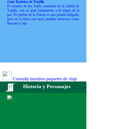
Guía Turística de Trujillo
El encanto de los Andes comienza en la ciudad de
Trujillo, con su gran monumento a la virgen de la
paz. El pueblo de la Puerta es una parada obligada,
pero no la única con otros pueblos hermosos como
Boconó y Jajó.
Consulta nuestros paquetes de viaje
Historia y Personajes