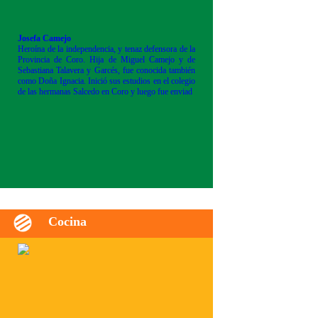
Josefa Camejo
Heroína de la independencia, y tenaz defensora de la
Provincia de Coro. Hija de Miguel Camejo y de
Sebastiana Talavera y Garcés, fue conocida también
como Doña Ignacia. Inició sus estudios en el colegio
de las hermanas Salcedo en Coro y luego fue enviad
Cocina