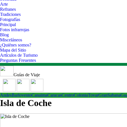
Arte
Refranes
Tradiciones
Fotografías
Principal
Fotos infrarrojas
Blog
Misceláneos
¿Quiénes somos?
Mapa del Sitio
Artículos de Turismo
Preguntas Freuentes
Guías de Viaje
Andes
Barlovento
Canaima
Caracas
Centro
ColoniaTovar
GranSabana
Gu
Isla de Coche