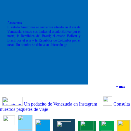
Amazonas
El estado Amazonas se encuentra situado en el sur de
Venezuela, siendo sus límites el estado Bolívar por el
norte; la República del Brasil; el estado Bolívar y
Brasil por el este y la República de Colombia por el
oeste. Su nombre se debe a su ubicación ge
+ mas
+ mas
+ mas
+ mas
Un pedacito de Venezuela en Instagram
Consulta
nuestros paquetes de viaje