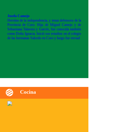
Josefa Camejo
Heroína de la independencia, y tenaz defensora de la
Provincia de Coro. Hija de Miguel Camejo y de
Sebastiana Talavera y Garcés, fue conocida también
como Doña Ignacia. Inició sus estudios en el colegio
de las hermanas Salcedo en Coro y luego fue enviad
Cocina