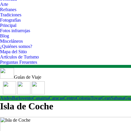
Arte
Refranes
Tradiciones
Fotografías
Principal
Fotos infrarrojas
Blog
Misceláneos
¿Quiénes somos?
Mapa del Sitio
Artículos de Turismo
Preguntas Freuentes
Guías de Viaje
Andes
Barlovento
Canaima
Caracas
Centro
ColoniaTovar
GranSabana
Gu
Isla de Coche