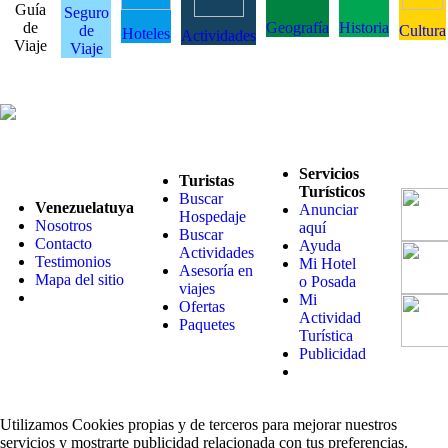
Guía
Seguro
de
Geografía
Historia
de
Cultura
Hoteles
Actividades
Viaje
Viaje
Servicios
Turistas
Turísticos
Buscar
Venezuelatuya
Anunciar
Hospedaje
Nosotros
aquí
Buscar
Contacto
Ayuda
Actividades
Testimonios
Mi Hotel
Asesoría en
Mapa del sitio
o Posada
viajes
Mi
Ofertas
Actividad
Paquetes
Turística
Publicidad
Utilizamos Cookies propias y de terceros para mejorar nuestros
servicios y mostrarte publicidad relacionada con tus preferencias.