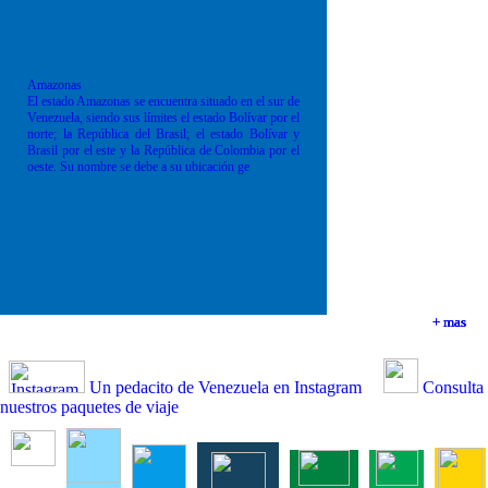
Amazonas
El estado Amazonas se encuentra situado en el sur de
Venezuela, siendo sus límites el estado Bolívar por el
norte; la República del Brasil; el estado Bolívar y
Brasil por el este y la República de Colombia por el
oeste. Su nombre se debe a su ubicación ge
+ mas
+ mas
+ mas
+ mas
Un pedacito de Venezuela en Instagram
Consulta
nuestros paquetes de viaje