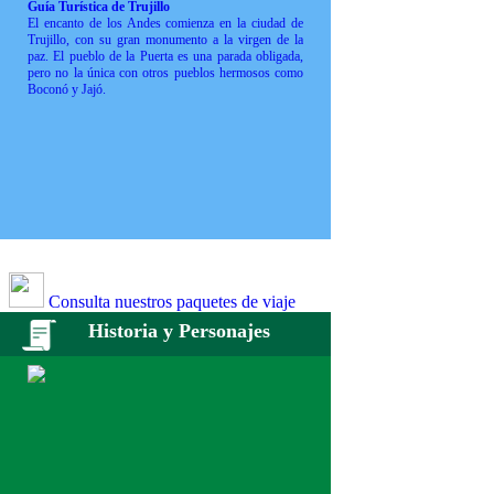
Guía Turística de Trujillo
El encanto de los Andes comienza en la ciudad de
Trujillo, con su gran monumento a la virgen de la
paz. El pueblo de la Puerta es una parada obligada,
pero no la única con otros pueblos hermosos como
Boconó y Jajó.
Consulta nuestros paquetes de viaje
Historia y Personajes