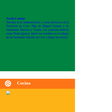
Josefa Camejo
Heroína de la independencia, y tenaz defensora de la
Provincia de Coro. Hija de Miguel Camejo y de
Sebastiana Talavera y Garcés, fue conocida también
como Doña Ignacia. Inició sus estudios en el colegio
de las hermanas Salcedo en Coro y luego fue enviad
Cocina