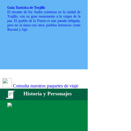
Guía Turística de Trujillo
El encanto de los Andes comienza en la ciudad de
Trujillo, con su gran monumento a la virgen de la
paz. El pueblo de la Puerta es una parada obligada,
pero no la única con otros pueblos hermosos como
Boconó y Jajó.
Consulta nuestros paquetes de viaje
Historia y Personajes