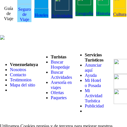
Guía
Seguro
de
Geografía
Historia
de
Cultura
Hoteles
Actividades
Viaje
Viaje
Servicios
Turistas
Turísticos
Buscar
Venezuelatuya
Anunciar
Hospedaje
Nosotros
aquí
Buscar
Contacto
Ayuda
Actividades
Testimonios
Mi Hotel
Asesoría en
Mapa del sitio
o Posada
viajes
Mi
Ofertas
Actividad
Paquetes
Turística
Publicidad
Utilizamos Cookies propias y de terceros para mejorar nuestros