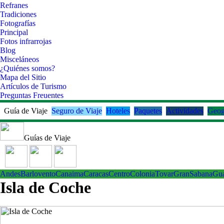
Refranes
Tradiciones
Fotografías
Principal
Fotos infrarrojas
Blog
Misceláneos
¿Quiénes somos?
Mapa del Sitio
Artículos de Turismo
Preguntas Freuentes
Guía de Viaje
Seguro de Viaje
Hoteles
Paquetes
Actividades
Geog
Guías de Viaje
Andes
Barlovento
Canaima
Caracas
Centro
ColoniaTovar
GranSabana
Gu
Isla de Coche