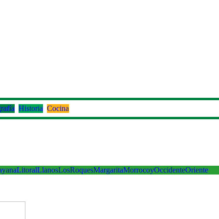
rafía
Historia
Cocina
ayana
Litoral
Llanos
LosRoques
Margarita
Morrocoy
Occidente
Oriente