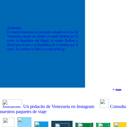
Amazonas
El estado Amazonas se encuentra situado en el sur de
Venezuela, siendo sus límites el estado Bolívar por el
norte; la República del Brasil; el estado Bolívar y
Brasil por el este y la República de Colombia por el
oeste. Su nombre se debe a su ubicación ge
+ mas
+ mas
+ mas
+ mas
Un pedacito de Venezuela en Instagram
Consulta
nuestros paquetes de viaje