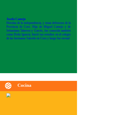
Josefa Camejo
Heroína de la independencia, y tenaz defensora de la
Provincia de Coro. Hija de Miguel Camejo y de
Sebastiana Talavera y Garcés, fue conocida también
como Doña Ignacia. Inició sus estudios en el colegio
de las hermanas Salcedo en Coro y luego fue enviad
Cocina