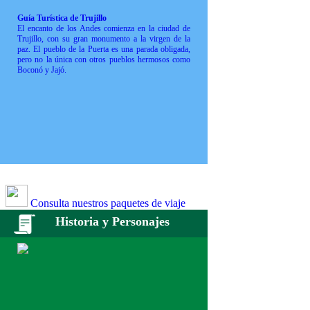
Guía Turística de Trujillo
El encanto de los Andes comienza en la ciudad de
Trujillo, con su gran monumento a la virgen de la
paz. El pueblo de la Puerta es una parada obligada,
pero no la única con otros pueblos hermosos como
Boconó y Jajó.
Consulta nuestros paquetes de viaje
Historia y Personajes