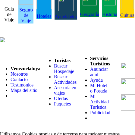
Guía
Seguro
de
Geografía
Historia
de
Cultura
Hoteles
Actividades
Viaje
Viaje
Servicios
Turistas
Turísticos
Buscar
Venezuelatuya
Anunciar
Hospedaje
Nosotros
aquí
Buscar
Contacto
Ayuda
Actividades
Testimonios
Mi Hotel
Asesoría en
Mapa del sitio
o Posada
viajes
Mi
Ofertas
Actividad
Paquetes
Turística
Publicidad
Utilizamos Cookies propias y de terceros para mejorar nuestros