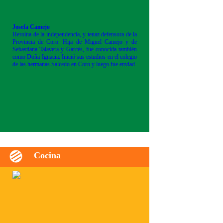
Josefa Camejo
Heroína de la independencia, y tenaz defensora de la
Provincia de Coro. Hija de Miguel Camejo y de
Sebastiana Talavera y Garcés, fue conocida también
como Doña Ignacia. Inició sus estudios en el colegio
de las hermanas Salcedo en Coro y luego fue enviad
Cocina