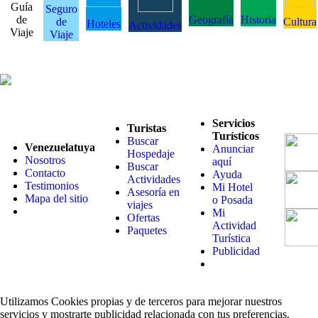
Guía
Seguro
de
Geografía
Historia
de
Cultura
Hoteles
Actividades
Viaje
Viaje
Servicios
Turistas
Turísticos
Buscar
Venezuelatuya
Anunciar
Hospedaje
Nosotros
aquí
Buscar
Contacto
Ayuda
Actividades
Testimonios
Mi Hotel
Asesoría en
Mapa del sitio
o Posada
viajes
Mi
Ofertas
Actividad
Paquetes
Turística
Publicidad
Utilizamos Cookies propias y de terceros para mejorar nuestros
servicios y mostrarte publicidad relacionada con tus preferencias.