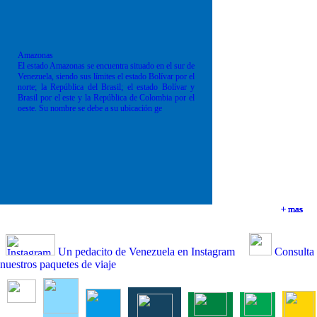
Amazonas
El estado Amazonas se encuentra situado en el sur de
Venezuela, siendo sus límites el estado Bolívar por el
norte; la República del Brasil; el estado Bolívar y
Brasil por el este y la República de Colombia por el
oeste. Su nombre se debe a su ubicación ge
+ mas
+ mas
+ mas
+ mas
Un pedacito de Venezuela en Instagram
Consulta
nuestros paquetes de viaje