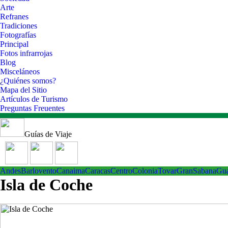
Arte
Refranes
Tradiciones
Fotografías
Principal
Fotos infrarrojas
Blog
Misceláneos
¿Quiénes somos?
Mapa del Sitio
Artículos de Turismo
Preguntas Freuentes
Guías de Viaje
Andes
Barlovento
Canaima
Caracas
Centro
ColoniaTovar
GranSabana
Gu
Isla de Coche