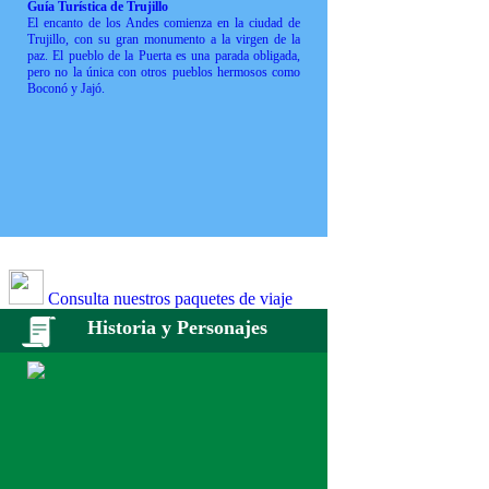
Guía Turística de Trujillo
El encanto de los Andes comienza en la ciudad de
Trujillo, con su gran monumento a la virgen de la
paz. El pueblo de la Puerta es una parada obligada,
pero no la única con otros pueblos hermosos como
Boconó y Jajó.
Consulta nuestros paquetes de viaje
Historia y Personajes