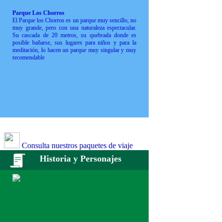
Parque Los Chorros
El Parque los Chorros es un parque muy sencillo, no
muy grande, pero con una naturaleza espectacular.
Su cascada de 20 metros, su quebrada donde es
posible bañarse, sus lugares para niños y para la
meditación, lo hacen un parque muy singular y muy
recomendable
Consulta nuestros paquetes de viaje
Historia y Personajes