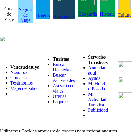
Guía
Seguro
de
Geografía
Historia
de
Cultura
Hoteles
Actividades
Viaje
Viaje
Servicios
Turistas
Turísticos
Buscar
Venezuelatuya
Anunciar
Hospedaje
Nosotros
aquí
Buscar
Contacto
Ayuda
Actividades
Testimonios
Mi Hotel
Asesoría en
Mapa del sitio
o Posada
viajes
Mi
Ofertas
Actividad
Paquetes
Turística
Publicidad
Utilizamos Cookies propias y de terceros para mejorar nuestros