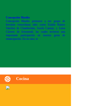
Concepción Mariño
Concepción Mariño pertenece a ese grupo de
heroínas venezolanas tales como Eulalia Ramos
Sánchez de Chamberlain, Josefa Camejo, y Luisa
Cáceres de Arismendi; las cuales tuvieron una
importante participación en nuestra gesta de
emancipación. En su caso, te
Cocina