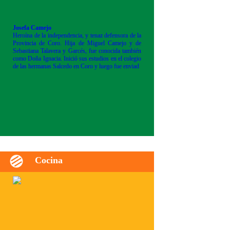
Josefa Camejo
Heroína de la independencia, y tenaz defensora de la
Provincia de Coro. Hija de Miguel Camejo y de
Sebastiana Talavera y Garcés, fue conocida también
como Doña Ignacia. Inició sus estudios en el colegio
de las hermanas Salcedo en Coro y luego fue enviad
Cocina