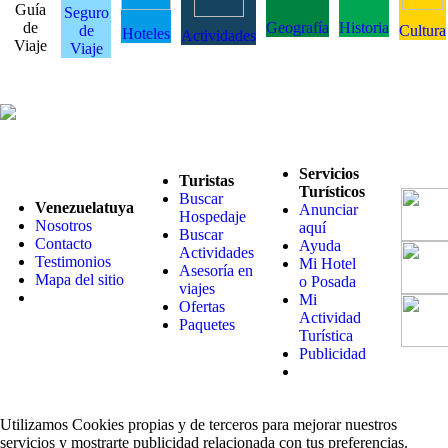
Guía
Seguro
de
Geografía
Historia
de
Cultura
Hoteles
Actividades
Viaje
Viaje
Servicios
Turistas
Turísticos
Buscar
Venezuelatuya
Anunciar
Hospedaje
Nosotros
aquí
Buscar
Contacto
Ayuda
Actividades
Testimonios
Mi Hotel
Asesoría en
Mapa del sitio
o Posada
viajes
Mi
Ofertas
Actividad
Paquetes
Turística
Publicidad
Utilizamos Cookies propias y de terceros para mejorar nuestros
servicios y mostrarte publicidad relacionada con tus preferencias.