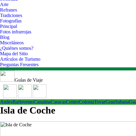
Arte
Refranes
Tradiciones
Fotografías
Principal
Fotos infrarrojas
Blog
Misceláneos
¿Quiénes somos?
Mapa del Sitio
Artículos de Turismo
Preguntas Freuentes
Guías de Viaje
Andes
Barlovento
Canaima
Caracas
Centro
ColoniaTovar
GranSabana
Gu
Isla de Coche