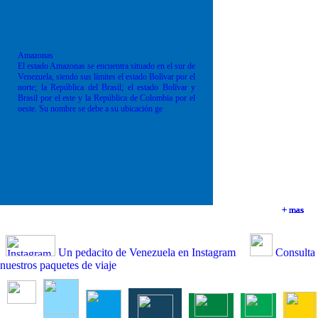
Amazonas
El estado Amazonas se encuentra situado en el sur de
Venezuela, siendo sus límites el estado Bolívar por el
norte; la República del Brasil; el estado Bolívar y
Brasil por el este y la República de Colombia por el
oeste. Su nombre se debe a su ubicación ge
+ mas
+ mas
+ mas
+ mas
Un pedacito de Venezuela en Instagram
Consulta
nuestros paquetes de viaje