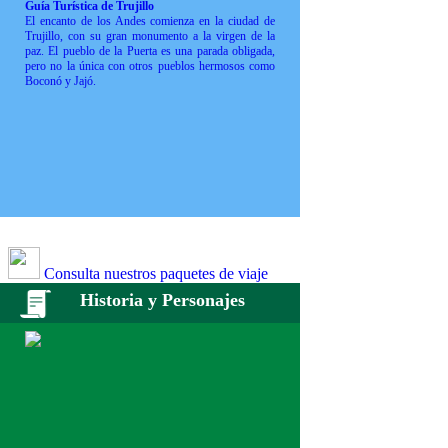
Guía Turística de Trujillo
El encanto de los Andes comienza en la ciudad de
Trujillo, con su gran monumento a la virgen de la
paz. El pueblo de la Puerta es una parada obligada,
pero no la única con otros pueblos hermosos como
Boconó y Jajó.
Consulta nuestros paquetes de viaje
Historia y Personajes