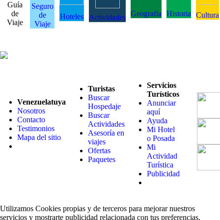
Guía
Seguro
de
Geografía
Historia
de
Cultura
Hoteles
Actividades
Viaje
Viaje
Servicios
Turistas
Turísticos
Buscar
Venezuelatuya
Anunciar
Hospedaje
Nosotros
aquí
Buscar
Contacto
Ayuda
Actividades
Testimonios
Mi Hotel
Asesoría en
Mapa del sitio
o Posada
viajes
Mi
Ofertas
Actividad
Paquetes
Turística
Publicidad
Utilizamos Cookies propias y de terceros para mejorar nuestros
servicios y mostrarte publicidad relacionada con tus preferencias.