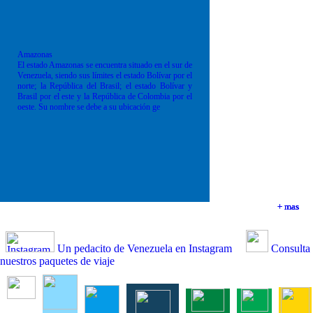
Amazonas
El estado Amazonas se encuentra situado en el sur de
Venezuela, siendo sus límites el estado Bolívar por el
norte; la República del Brasil; el estado Bolívar y
Brasil por el este y la República de Colombia por el
oeste. Su nombre se debe a su ubicación ge
+ mas
+ mas
+ mas
+ mas
Un pedacito de Venezuela en Instagram
Consulta
nuestros paquetes de viaje