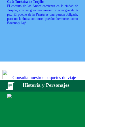
Guía Turística de Trujillo
El encanto de los Andes comienza en la ciudad de
Trujillo, con su gran monumento a la virgen de la
paz. El pueblo de la Puerta es una parada obligada,
pero no la única con otros pueblos hermosos como
Boconó y Jajó.
Consulta nuestros paquetes de viaje
Historia y Personajes