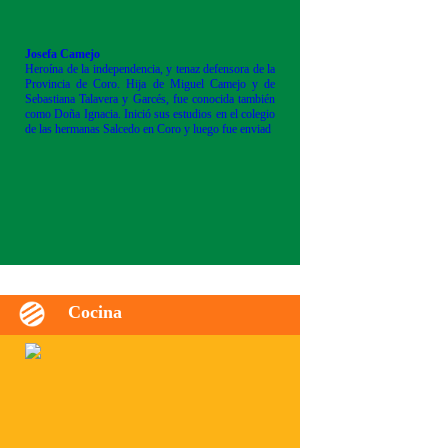
Josefa Camejo
Heroína de la independencia, y tenaz defensora de la
Provincia de Coro. Hija de Miguel Camejo y de
Sebastiana Talavera y Garcés, fue conocida también
como Doña Ignacia. Inició sus estudios en el colegio
de las hermanas Salcedo en Coro y luego fue enviad
Cocina