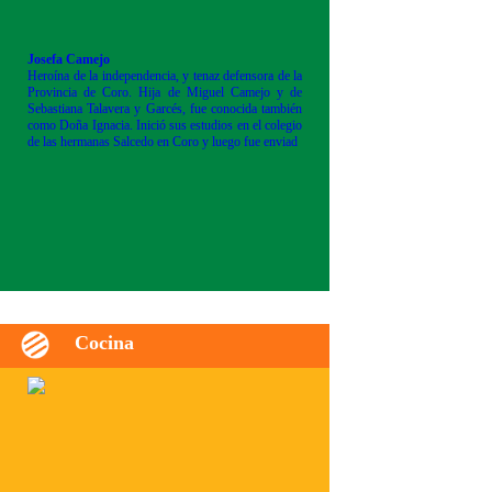
Josefa Camejo
Heroína de la independencia, y tenaz defensora de la
Provincia de Coro. Hija de Miguel Camejo y de
Sebastiana Talavera y Garcés, fue conocida también
como Doña Ignacia. Inició sus estudios en el colegio
de las hermanas Salcedo en Coro y luego fue enviad
Cocina