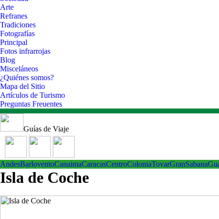
Arte
Refranes
Tradiciones
Fotografías
Principal
Fotos infrarrojas
Blog
Misceláneos
¿Quiénes somos?
Mapa del Sitio
Artículos de Turismo
Preguntas Freuentes
Guías de Viaje
Andes
Barlovento
Canaima
Caracas
Centro
ColoniaTovar
GranSabana
Gu
Isla de Coche