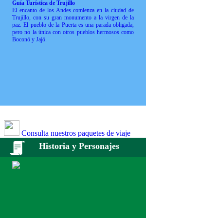
Guía Turística de Trujillo
El encanto de los Andes comienza en la ciudad de
Trujillo, con su gran monumento a la virgen de la
paz. El pueblo de la Puerta es una parada obligada,
pero no la única con otros pueblos hermosos como
Boconó y Jajó.
Consulta nuestros paquetes de viaje
Historia y Personajes