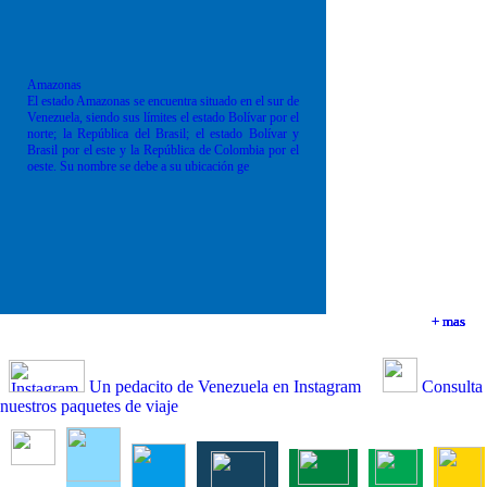
Amazonas
El estado Amazonas se encuentra situado en el sur de
Venezuela, siendo sus límites el estado Bolívar por el
norte; la República del Brasil; el estado Bolívar y
Brasil por el este y la República de Colombia por el
oeste. Su nombre se debe a su ubicación ge
+ mas
+ mas
+ mas
+ mas
Un pedacito de Venezuela en Instagram
Consulta
nuestros paquetes de viaje