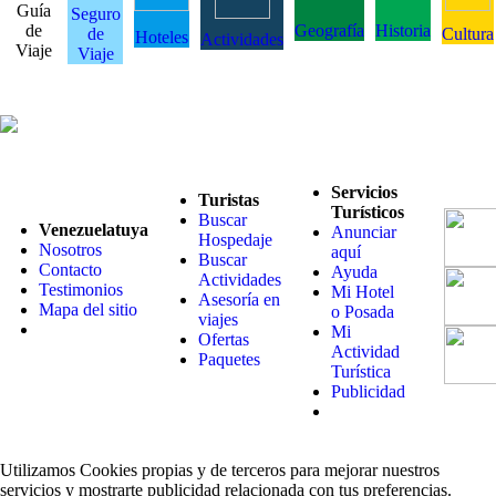
Guía
Seguro
de
Geografía
Historia
de
Cultura
Hoteles
Actividades
Viaje
Viaje
Servicios
Turistas
Turísticos
Buscar
Venezuelatuya
Anunciar
Hospedaje
Nosotros
aquí
Buscar
Contacto
Ayuda
Actividades
Testimonios
Mi Hotel
Asesoría en
Mapa del sitio
o Posada
viajes
Mi
Ofertas
Actividad
Paquetes
Turística
Publicidad
Utilizamos Cookies propias y de terceros para mejorar nuestros
servicios y mostrarte publicidad relacionada con tus preferencias.