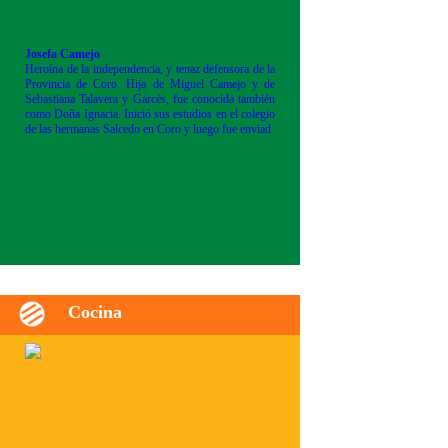
Josefa Camejo
Heroína de la independencia, y tenaz defensora de la
Provincia de Coro. Hija de Miguel Camejo y de
Sebastiana Talavera y Garcés, fue conocida también
como Doña Ignacia. Inició sus estudios en el colegio
de las hermanas Salcedo en Coro y luego fue enviad
Cocina