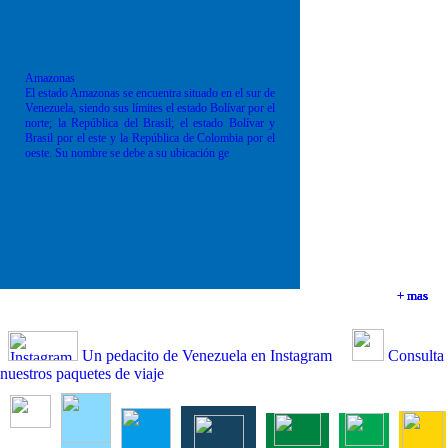
Amazonas
El estado Amazonas se encuentra situado en el sur de
Venezuela, siendo sus límites el estado Bolívar por el
norte; la República del Brasil; el estado Bolívar y
Brasil por el este y la República de Colombia por el
oeste. Su nombre se debe a su ubicación ge
+ mas
+ mas
+ mas
+ mas
Un pedacito de Venezuela en Instagram
Consulta
nuestros paquetes de viaje