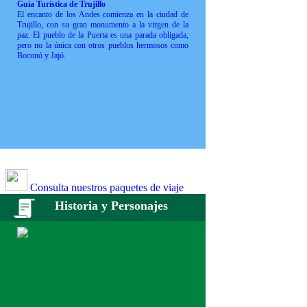
Guía Turística de Trujillo
El encanto de los Andes comienza en la ciudad de
Trujillo, con su gran monumento a la virgen de la
paz. El pueblo de la Puerta es una parada obligada,
pero no la única con otros pueblos hermosos como
Boconó y Jajó.
Consulta nuestros paquetes de viaje
Historia y Personajes