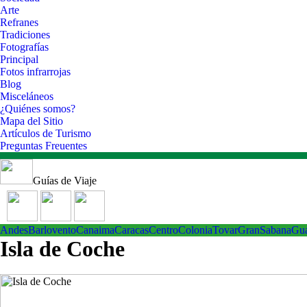
Arte
Refranes
Tradiciones
Fotografías
Principal
Fotos infrarrojas
Blog
Misceláneos
¿Quiénes somos?
Mapa del Sitio
Artículos de Turismo
Preguntas Freuentes
Guías de Viaje
Andes
Barlovento
Canaima
Caracas
Centro
ColoniaTovar
GranSabana
Gu
Isla de Coche