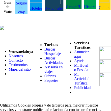
Guía
Seguro
de
Geografía
Historia
de
Cultura
Hoteles
Actividades
Viaje
Viaje
Servicios
Turistas
Turísticos
Buscar
Venezuelatuya
Anunciar
Hospedaje
Nosotros
aquí
Buscar
Contacto
Ayuda
Actividades
Testimonios
Mi Hotel
Asesoría en
Mapa del sitio
o Posada
viajes
Mi
Ofertas
Actividad
Paquetes
Turística
Publicidad
Utilizamos Cookies propias y de terceros para mejorar nuestros
servicios y mostrarte publicidad relacionada con tus preferencias.