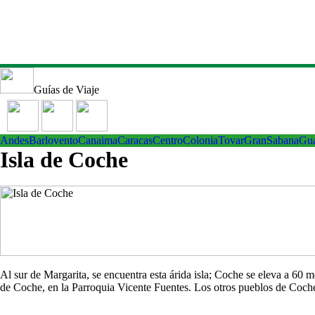
Guías de Viaje
Andes
Barlovento
Canaima
Caracas
Centro
ColoniaTovar
GranSabana
Gu
Isla de Coche
Al sur de Margarita, se encuentra esta árida isla; Coche se eleva a 60
de Coche, en la Parroquia Vicente Fuentes. Los otros pueblos de Co