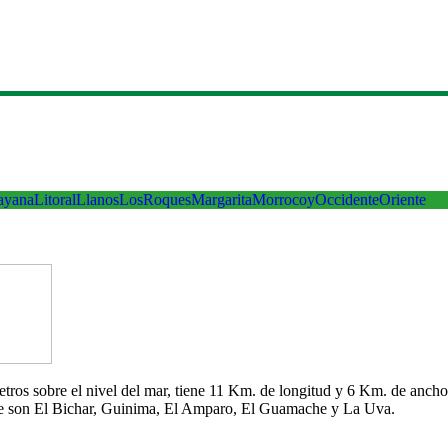
ayana
Litoral
Llanos
LosRoques
Margarita
Morrocoy
Occidente
Oriente
 metros sobre el nivel del mar, tiene 11 Km. de longitud y 6 Km. de an
che son El Bichar, Guinima, El Amparo, El Guamache y La Uva.