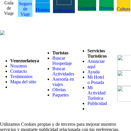
Guía
Seguro
de
Geografía
Historia
de
Cultura
Hoteles
Actividades
Viaje
Viaje
Servicios
Turistas
Turísticos
Buscar
Venezuelatuya
Anunciar
Hospedaje
Nosotros
aquí
Buscar
Contacto
Ayuda
Actividades
Testimonios
Mi Hotel
Asesoría en
Mapa del sitio
o Posada
viajes
Mi
Ofertas
Actividad
Paquetes
Turística
Publicidad
Utilizamos Cookies propias y de terceros para mejorar nuestros
servicios y mostrarte publicidad relacionada con tus preferencias.