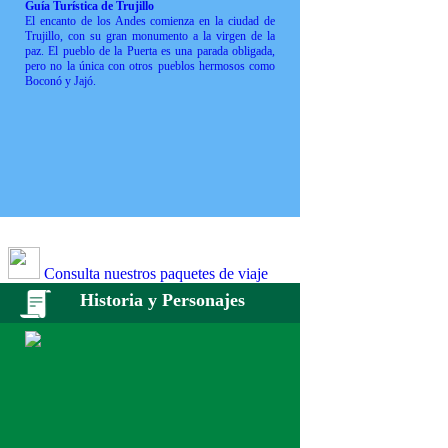
Guía Turística de Trujillo
El encanto de los Andes comienza en la ciudad de
Trujillo, con su gran monumento a la virgen de la
paz. El pueblo de la Puerta es una parada obligada,
pero no la única con otros pueblos hermosos como
Boconó y Jajó.
Consulta nuestros paquetes de viaje
Historia y Personajes