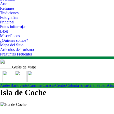
Arte
Refranes
Tradiciones
Fotografías
Principal
Fotos infrarrojas
Blog
Misceláneos
¿Quiénes somos?
Mapa del Sitio
Artículos de Turismo
Preguntas Freuentes
Guías de Viaje
Andes
Barlovento
Canaima
Caracas
Centro
ColoniaTovar
GranSabana
Gu
Isla de Coche