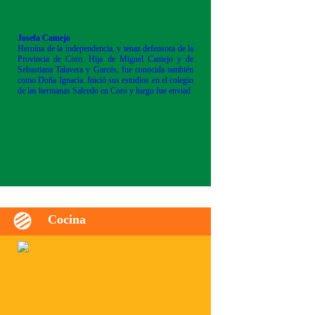
Josefa Camejo
Heroína de la independencia, y tenaz defensora de la
Provincia de Coro. Hija de Miguel Camejo y de
Sebastiana Talavera y Garcés, fue conocida también
como Doña Ignacia. Inició sus estudios en el colegio
de las hermanas Salcedo en Coro y luego fue enviad
Cocina