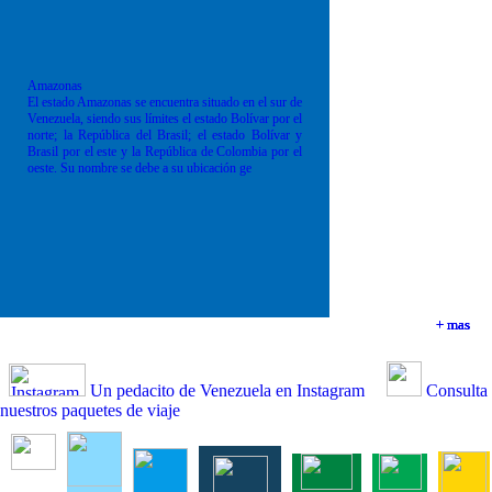
Amazonas
El estado Amazonas se encuentra situado en el sur de
Venezuela, siendo sus límites el estado Bolívar por el
norte; la República del Brasil; el estado Bolívar y
Brasil por el este y la República de Colombia por el
oeste. Su nombre se debe a su ubicación ge
+ mas
+ mas
+ mas
+ mas
Un pedacito de Venezuela en Instagram
Consulta
nuestros paquetes de viaje