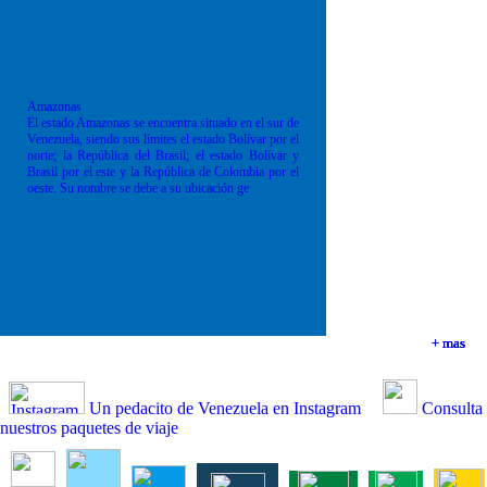
Amazonas
El estado Amazonas se encuentra situado en el sur de
Venezuela, siendo sus límites el estado Bolívar por el
norte; la República del Brasil; el estado Bolívar y
Brasil por el este y la República de Colombia por el
oeste. Su nombre se debe a su ubicación ge
+ mas
+ mas
+ mas
+ mas
Un pedacito de Venezuela en Instagram
Consulta
nuestros paquetes de viaje