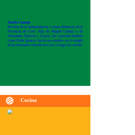
Josefa Camejo
Heroína de la independencia, y tenaz defensora de la
Provincia de Coro. Hija de Miguel Camejo y de
Sebastiana Talavera y Garcés, fue conocida también
como Doña Ignacia. Inició sus estudios en el colegio
de las hermanas Salcedo en Coro y luego fue enviad
Cocina