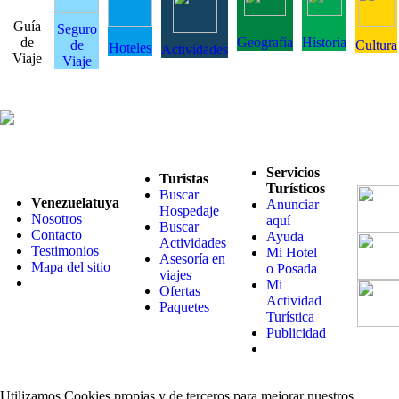
Guía
Seguro
de
Geografía
Historia
de
Cultura
Hoteles
Actividades
Viaje
Viaje
Servicios
Turistas
Turísticos
Buscar
Venezuelatuya
Anunciar
Hospedaje
Nosotros
aquí
Buscar
Contacto
Ayuda
Actividades
Testimonios
Mi Hotel
Asesoría en
Mapa del sitio
o Posada
viajes
Mi
Ofertas
Actividad
Paquetes
Turística
Publicidad
Utilizamos Cookies propias y de terceros para mejorar nuestros