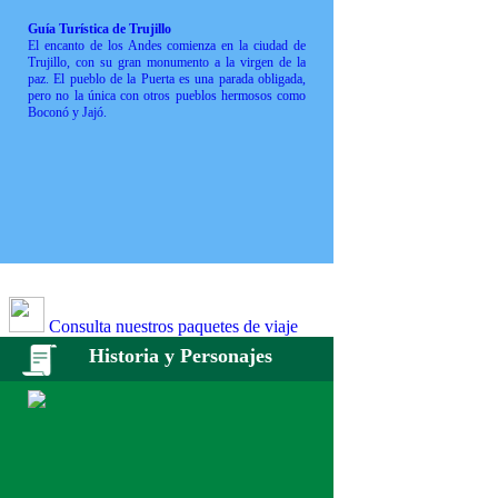
Guía Turística de Trujillo
El encanto de los Andes comienza en la ciudad de
Trujillo, con su gran monumento a la virgen de la
paz. El pueblo de la Puerta es una parada obligada,
pero no la única con otros pueblos hermosos como
Boconó y Jajó.
Consulta nuestros paquetes de viaje
Historia y Personajes