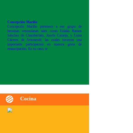
Concepción Mariño
Concepción Mariño pertenece a ese grupo de
heroínas venezolanas tales como Eulalia Ramos
Sánchez de Chamberlain, Josefa Camejo, y Luisa
Cáceres de Arismendi; las cuales tuvieron una
importante participación en nuestra gesta de
emancipación. En su caso, te
Cocina