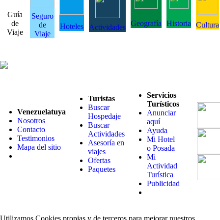
Guía
Seguro
de
Geografía
Historia
de
Cultura
Hoteles
Actividades
Viaje
Viaje
Servicios
Turistas
Turísticos
Buscar
Venezuelatuya
Anunciar
Hospedaje
Nosotros
aquí
Buscar
Contacto
Ayuda
Actividades
Testimonios
Mi Hotel
Asesoría en
Mapa del sitio
o Posada
viajes
Mi
Ofertas
Actividad
Paquetes
Turística
Publicidad
Utilizamos Cookies propias y de terceros para mejorar nuestros