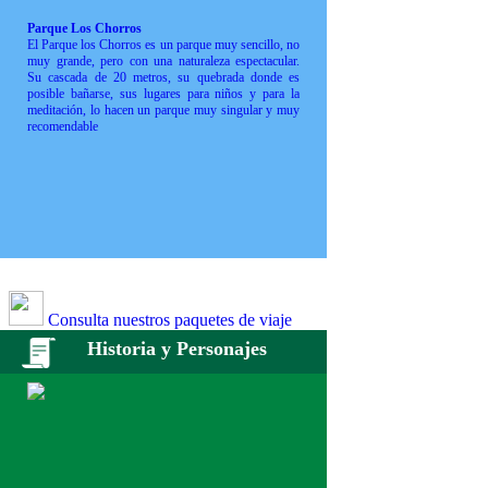
Parque Los Chorros
El Parque los Chorros es un parque muy sencillo, no
muy grande, pero con una naturaleza espectacular.
Su cascada de 20 metros, su quebrada donde es
posible bañarse, sus lugares para niños y para la
meditación, lo hacen un parque muy singular y muy
recomendable
Consulta nuestros paquetes de viaje
Historia y Personajes