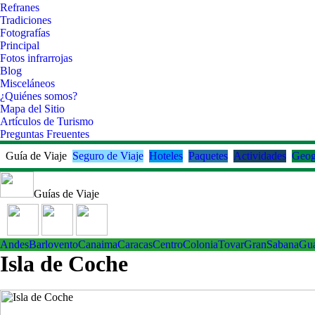
Refranes
Tradiciones
Fotografías
Principal
Fotos infrarrojas
Blog
Misceláneos
¿Quiénes somos?
Mapa del Sitio
Artículos de Turismo
Preguntas Freuentes
Guía de Viaje
Seguro de Viaje
Hoteles
Paquetes
Actividades
Geog
Guías de Viaje
Andes
Barlovento
Canaima
Caracas
Centro
ColoniaTovar
GranSabana
Gu
Isla de Coche