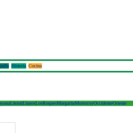
rafía
Historia
Cocina
ayana
Litoral
Llanos
LosRoques
Margarita
Morrocoy
Occidente
Oriente