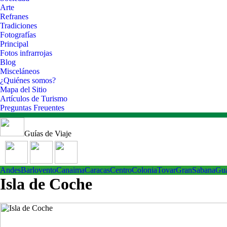
Arte
Refranes
Tradiciones
Fotografías
Principal
Fotos infrarrojas
Blog
Misceláneos
¿Quiénes somos?
Mapa del Sitio
Artículos de Turismo
Preguntas Freuentes
Guías de Viaje
Andes
Barlovento
Canaima
Caracas
Centro
ColoniaTovar
GranSabana
Gu
Isla de Coche