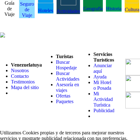
Guía
Seguro
de
Geografía
Historia
de
Cultura
Hoteles
Actividades
Viaje
Viaje
Servicios
Turistas
Turísticos
Buscar
Venezuelatuya
Anunciar
Hospedaje
Nosotros
aquí
Buscar
Contacto
Ayuda
Actividades
Testimonios
Mi Hotel
Asesoría en
Mapa del sitio
o Posada
viajes
Mi
Ofertas
Actividad
Paquetes
Turística
Publicidad
Utilizamos Cookies propias y de terceros para mejorar nuestros
servicios y mostrarte publicidad relacionada con tus preferencias.