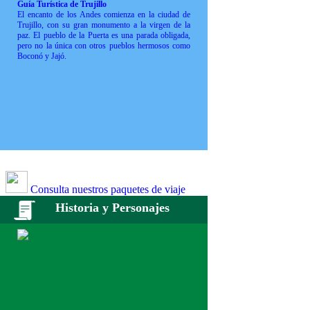
Guía Turística de Trujillo
El encanto de los Andes comienza en la ciudad de
Trujillo, con su gran monumento a la virgen de la
paz. El pueblo de la Puerta es una parada obligada,
pero no la única con otros pueblos hermosos como
Boconó y Jajó.
Consulta nuestros paquetes de viaje
Historia y Personajes