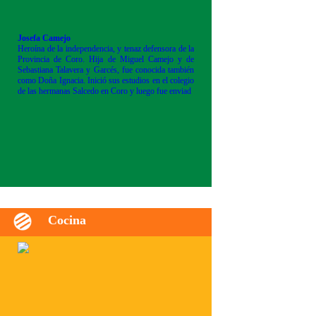
Josefa Camejo
Heroína de la independencia, y tenaz defensora de la
Provincia de Coro. Hija de Miguel Camejo y de
Sebastiana Talavera y Garcés, fue conocida también
como Doña Ignacia. Inició sus estudios en el colegio
de las hermanas Salcedo en Coro y luego fue enviad
Cocina