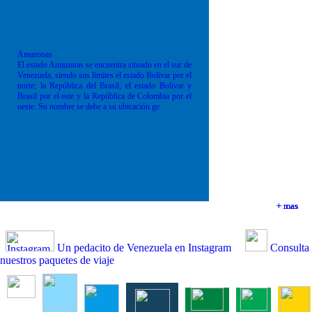
Amazonas
El estado Amazonas se encuentra situado en el sur de
Venezuela, siendo sus límites el estado Bolívar por el
norte; la República del Brasil; el estado Bolívar y
Brasil por el este y la República de Colombia por el
oeste. Su nombre se debe a su ubicación ge
+ mas
+ mas
+ mas
+ mas
Un pedacito de Venezuela en Instagram
Consulta
nuestros paquetes de viaje