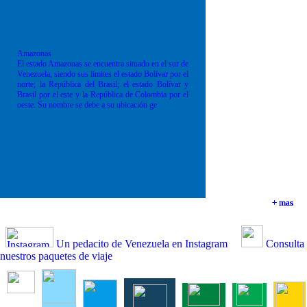
Amazonas
El estado Amazonas se encuentra situado en el sur de
Venezuela, siendo sus límites el estado Bolívar por el
norte; la República del Brasil; el estado Bolívar y
Brasil por el este y la República de Colombia por el
oeste. Su nombre se debe a su ubicación ge
+ mas
+ mas
+ mas
+ mas
Un pedacito de Venezuela en Instagram
Consulta
nuestros paquetes de viaje