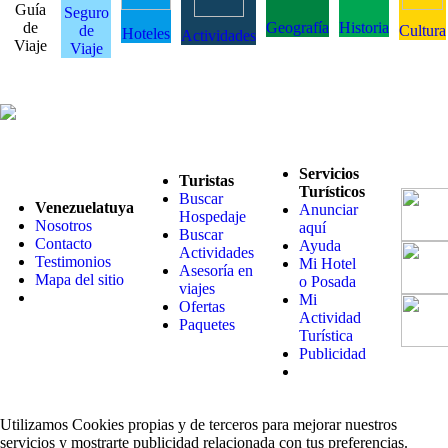
Guía
Seguro
de
Geografía
Historia
de
Cultura
Hoteles
Actividades
Viaje
Viaje
Servicios
Turistas
Turísticos
Buscar
Venezuelatuya
Anunciar
Hospedaje
Nosotros
aquí
Buscar
Contacto
Ayuda
Actividades
Testimonios
Mi Hotel
Asesoría en
Mapa del sitio
o Posada
viajes
Mi
Ofertas
Actividad
Paquetes
Turística
Publicidad
Utilizamos Cookies propias y de terceros para mejorar nuestros
servicios y mostrarte publicidad relacionada con tus preferencias.