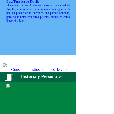
Guía Turística de Trujillo
El encanto de los Andes comienza en la ciudad de
Trujillo, con su gran monumento a la virgen de la
paz. El pueblo de la Puerta es una parada obligada,
pero no la única con otros pueblos hermosos como
Boconó y Jajó.
Consulta nuestros paquetes de viaje
Historia y Personajes