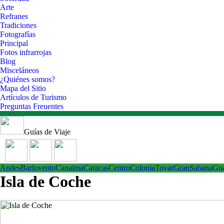
Arte
Refranes
Tradiciones
Fotografías
Principal
Fotos infrarrojas
Blog
Misceláneos
¿Quiénes somos?
Mapa del Sitio
Artículos de Turismo
Preguntas Freuentes
Guías de Viaje
Andes
Barlovento
Canaima
Caracas
Centro
ColoniaTovar
GranSabana
Gu
Isla de Coche