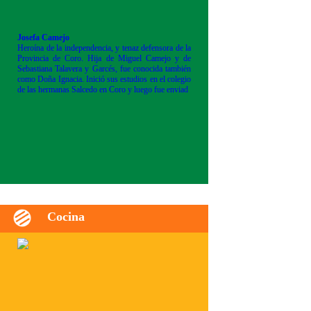
Josefa Camejo
Heroína de la independencia, y tenaz defensora de la
Provincia de Coro. Hija de Miguel Camejo y de
Sebastiana Talavera y Garcés, fue conocida también
como Doña Ignacia. Inició sus estudios en el colegio
de las hermanas Salcedo en Coro y luego fue enviad
Cocina