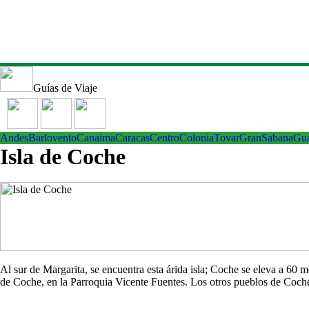
Guías de Viaje
Andes
Barlovento
Canaima
Caracas
Centro
ColoniaTovar
GranSabana
Gu
Isla de Coche
Al sur de Margarita, se encuentra esta árida isla; Coche se eleva a 60
de Coche, en la Parroquia Vicente Fuentes. Los otros pueblos de Co