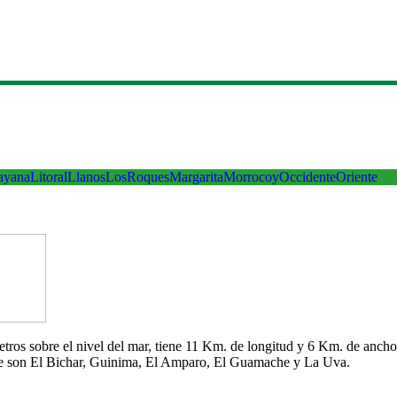
ayana
Litoral
Llanos
LosRoques
Margarita
Morrocoy
Occidente
Oriente
 metros sobre el nivel del mar, tiene 11 Km. de longitud y 6 Km. de an
che son El Bichar, Guinima, El Amparo, El Guamache y La Uva.