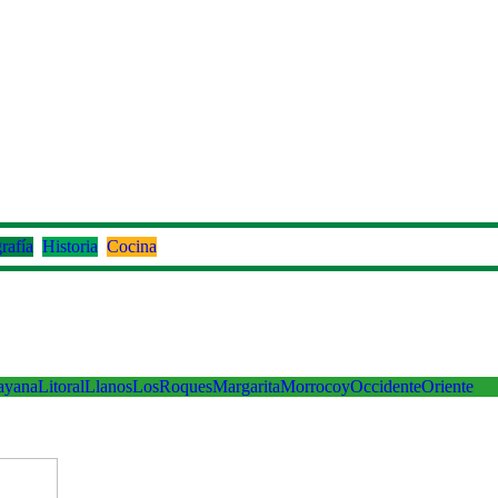
rafía
Historia
Cocina
ayana
Litoral
Llanos
LosRoques
Margarita
Morrocoy
Occidente
Oriente