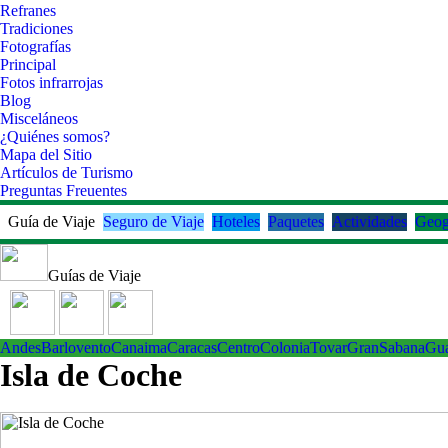
Refranes
Tradiciones
Fotografías
Principal
Fotos infrarrojas
Blog
Misceláneos
¿Quiénes somos?
Mapa del Sitio
Artículos de Turismo
Preguntas Freuentes
Guía de Viaje
Seguro de Viaje
Hoteles
Paquetes
Actividades
Geog
Guías de Viaje
Andes
Barlovento
Canaima
Caracas
Centro
ColoniaTovar
GranSabana
Gu
Isla de Coche