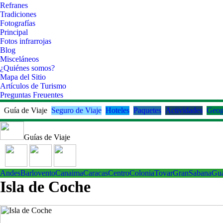
Refranes
Tradiciones
Fotografías
Principal
Fotos infrarrojas
Blog
Misceláneos
¿Quiénes somos?
Mapa del Sitio
Artículos de Turismo
Preguntas Freuentes
Guía de Viaje
Seguro de Viaje
Hoteles
Paquetes
Actividades
Geog
Guías de Viaje
Andes
Barlovento
Canaima
Caracas
Centro
ColoniaTovar
GranSabana
Gu
Isla de Coche