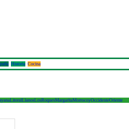
rafía
Historia
Cocina
ayana
Litoral
Llanos
LosRoques
Margarita
Morrocoy
Occidente
Oriente