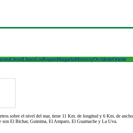
ayana
Litoral
Llanos
LosRoques
Margarita
Morrocoy
Occidente
Oriente
 metros sobre el nivel del mar, tiene 11 Km. de longitud y 6 Km. de an
che son El Bichar, Guinima, El Amparo, El Guamache y La Uva.