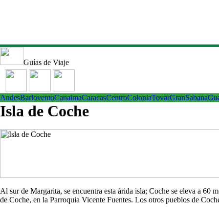
Guías de Viaje
Andes
Barlovento
Canaima
Caracas
Centro
ColoniaTovar
GranSabana
Gu
Isla de Coche
Al sur de Margarita, se encuentra esta árida isla; Coche se eleva a 60
de Coche, en la Parroquia Vicente Fuentes. Los otros pueblos de Co