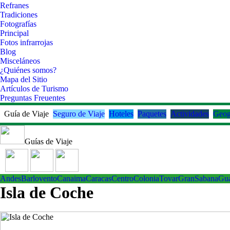
Refranes
Tradiciones
Fotografías
Principal
Fotos infrarrojas
Blog
Misceláneos
¿Quiénes somos?
Mapa del Sitio
Artículos de Turismo
Preguntas Freuentes
Guía de Viaje
Seguro de Viaje
Hoteles
Paquetes
Actividades
Geog
Guías de Viaje
Andes
Barlovento
Canaima
Caracas
Centro
ColoniaTovar
GranSabana
Gu
Isla de Coche