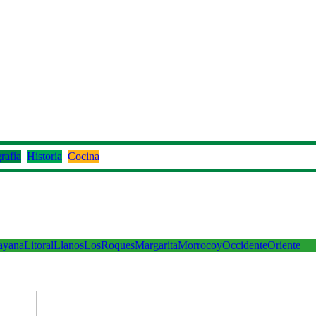
rafía
Historia
Cocina
ayana
Litoral
Llanos
LosRoques
Margarita
Morrocoy
Occidente
Oriente