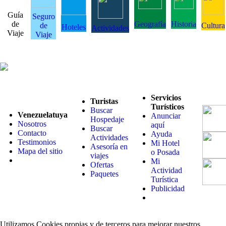
Guía
Seguro
de
Geografía
Historia
de
Cultura
Hoteles
Actividades
Viaje
Viaje
Servicios
Turistas
Turísticos
Buscar
Venezuelatuya
Anunciar
Hospedaje
Nosotros
aquí
Buscar
Contacto
Ayuda
Actividades
Testimonios
Mi Hotel
Asesoría en
Mapa del sitio
o Posada
viajes
Mi
Ofertas
Actividad
Paquetes
Turística
Publicidad
Utilizamos Cookies propias y de terceros para mejorar nuestros