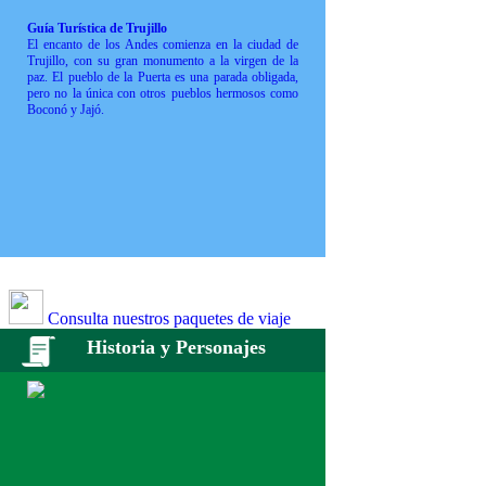
Guía Turística de Trujillo
El encanto de los Andes comienza en la ciudad de
Trujillo, con su gran monumento a la virgen de la
paz. El pueblo de la Puerta es una parada obligada,
pero no la única con otros pueblos hermosos como
Boconó y Jajó.
Consulta nuestros paquetes de viaje
Historia y Personajes