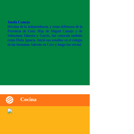
Josefa Camejo
Heroína de la independencia, y tenaz defensora de la
Provincia de Coro. Hija de Miguel Camejo y de
Sebastiana Talavera y Garcés, fue conocida también
como Doña Ignacia. Inició sus estudios en el colegio
de las hermanas Salcedo en Coro y luego fue enviad
Cocina