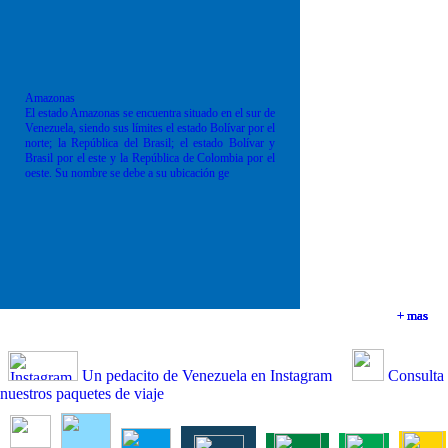
Amazonas
El estado Amazonas se encuentra situado en el sur de
Venezuela, siendo sus límites el estado Bolívar por el
norte; la República del Brasil; el estado Bolívar y
Brasil por el este y la República de Colombia por el
oeste. Su nombre se debe a su ubicación ge
+ mas
+ mas
+ mas
+ mas
Un pedacito de Venezuela en Instagram
Consulta
nuestros paquetes de viaje