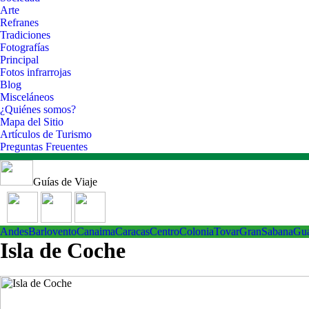
Arte
Refranes
Tradiciones
Fotografías
Principal
Fotos infrarrojas
Blog
Misceláneos
¿Quiénes somos?
Mapa del Sitio
Artículos de Turismo
Preguntas Freuentes
Guías de Viaje
Andes
Barlovento
Canaima
Caracas
Centro
ColoniaTovar
GranSabana
Gu
Isla de Coche