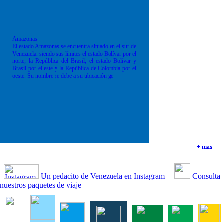
Amazonas
El estado Amazonas se encuentra situado en el sur de
Venezuela, siendo sus límites el estado Bolívar por el
norte; la República del Brasil; el estado Bolívar y
Brasil por el este y la República de Colombia por el
oeste. Su nombre se debe a su ubicación ge
+ mas
+ mas
+ mas
+ mas
Un pedacito de Venezuela en Instagram
Consulta
nuestros paquetes de viaje