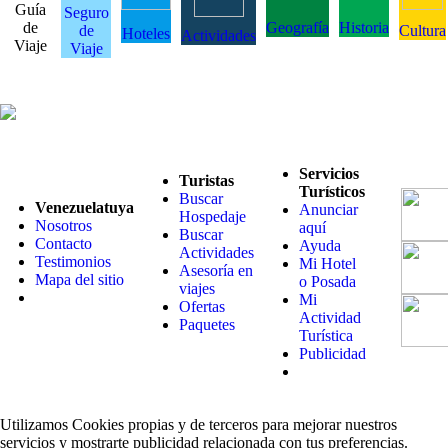
Guía
Seguro
de
Geografía
Historia
de
Cultura
Hoteles
Actividades
Viaje
Viaje
Servicios
Turistas
Turísticos
Buscar
Venezuelatuya
Anunciar
Hospedaje
Nosotros
aquí
Buscar
Contacto
Ayuda
Actividades
Testimonios
Mi Hotel
Asesoría en
Mapa del sitio
o Posada
viajes
Mi
Ofertas
Actividad
Paquetes
Turística
Publicidad
Utilizamos Cookies propias y de terceros para mejorar nuestros
servicios y mostrarte publicidad relacionada con tus preferencias.