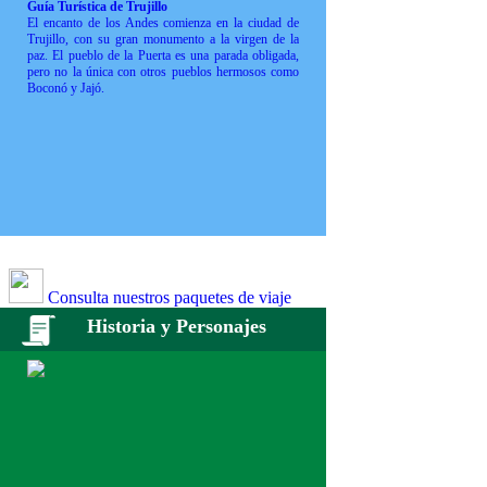
Guía Turística de Trujillo
El encanto de los Andes comienza en la ciudad de
Trujillo, con su gran monumento a la virgen de la
paz. El pueblo de la Puerta es una parada obligada,
pero no la única con otros pueblos hermosos como
Boconó y Jajó.
Consulta nuestros paquetes de viaje
Historia y Personajes