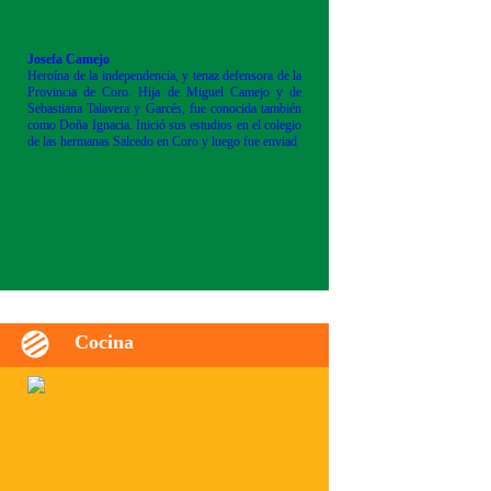
Josefa Camejo
Heroína de la independencia, y tenaz defensora de la
Provincia de Coro. Hija de Miguel Camejo y de
Sebastiana Talavera y Garcés, fue conocida también
como Doña Ignacia. Inició sus estudios en el colegio
de las hermanas Salcedo en Coro y luego fue enviad
Cocina