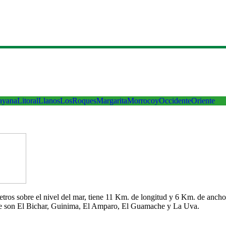
ayana
Litoral
Llanos
LosRoques
Margarita
Morrocoy
Occidente
Oriente
 metros sobre el nivel del mar, tiene 11 Km. de longitud y 6 Km. de an
che son El Bichar, Guinima, El Amparo, El Guamache y La Uva.