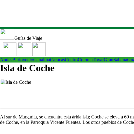
Guías de Viaje
Andes
Barlovento
Canaima
Caracas
Centro
ColoniaTovar
GranSabana
Gu
Isla de Coche
Al sur de Margarita, se encuentra esta árida isla; Coche se eleva a 60
de Coche, en la Parroquia Vicente Fuentes. Los otros pueblos de Co