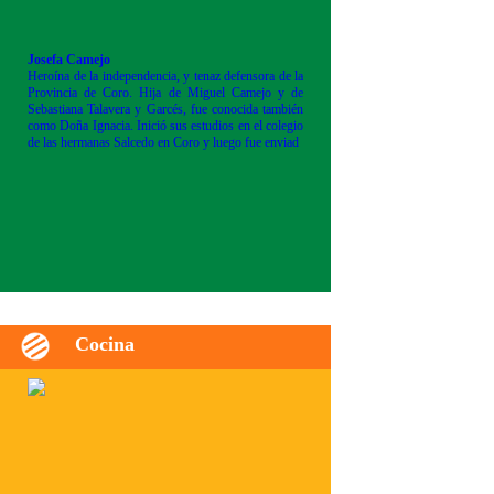
Josefa Camejo
Heroína de la independencia, y tenaz defensora de la
Provincia de Coro. Hija de Miguel Camejo y de
Sebastiana Talavera y Garcés, fue conocida también
como Doña Ignacia. Inició sus estudios en el colegio
de las hermanas Salcedo en Coro y luego fue enviad
Cocina