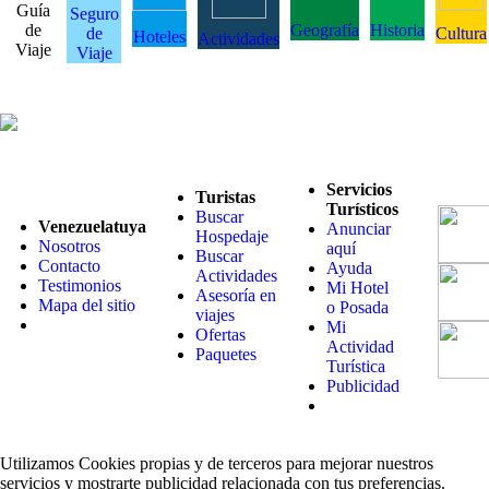
Guía
Seguro
de
Geografía
Historia
de
Cultura
Hoteles
Actividades
Viaje
Viaje
Servicios
Turistas
Turísticos
Buscar
Venezuelatuya
Anunciar
Hospedaje
Nosotros
aquí
Buscar
Contacto
Ayuda
Actividades
Testimonios
Mi Hotel
Asesoría en
Mapa del sitio
o Posada
viajes
Mi
Ofertas
Actividad
Paquetes
Turística
Publicidad
Utilizamos Cookies propias y de terceros para mejorar nuestros
servicios y mostrarte publicidad relacionada con tus preferencias.