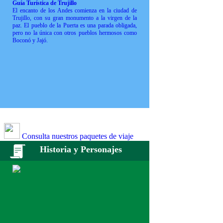
Guía Turística de Trujillo
El encanto de los Andes comienza en la ciudad de
Trujillo, con su gran monumento a la virgen de la
paz. El pueblo de la Puerta es una parada obligada,
pero no la única con otros pueblos hermosos como
Boconó y Jajó.
Consulta nuestros paquetes de viaje
Historia y Personajes