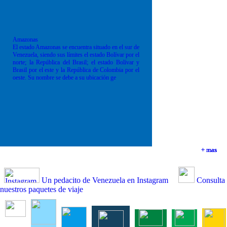
Amazonas
El estado Amazonas se encuentra situado en el sur de
Venezuela, siendo sus límites el estado Bolívar por el
norte; la República del Brasil; el estado Bolívar y
Brasil por el este y la República de Colombia por el
oeste. Su nombre se debe a su ubicación ge
+ mas
+ mas
+ mas
+ mas
Un pedacito de Venezuela en Instagram
Consulta
nuestros paquetes de viaje