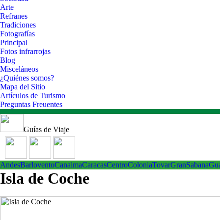
Arte
Refranes
Tradiciones
Fotografías
Principal
Fotos infrarrojas
Blog
Misceláneos
¿Quiénes somos?
Mapa del Sitio
Artículos de Turismo
Preguntas Freuentes
Guías de Viaje
Andes
Barlovento
Canaima
Caracas
Centro
ColoniaTovar
GranSabana
Gu
Isla de Coche