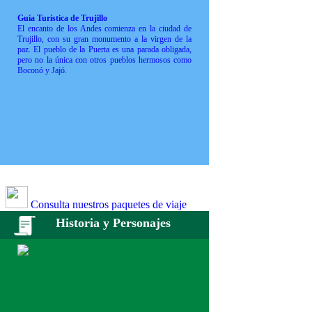
Guía Turística de Trujillo
El encanto de los Andes comienza en la ciudad de
Trujillo, con su gran monumento a la virgen de la
paz. El pueblo de la Puerta es una parada obligada,
pero no la única con otros pueblos hermosos como
Boconó y Jajó.
Consulta nuestros paquetes de viaje
Historia y Personajes