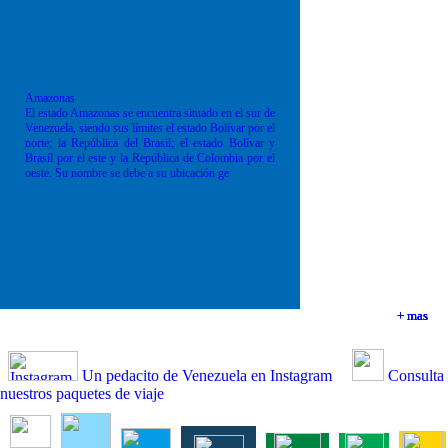
Amazonas
El estado Amazonas se encuentra situado en el sur de
Venezuela, siendo sus límites el estado Bolívar por el
norte; la República del Brasil; el estado Bolívar y
Brasil por el este y la República de Colombia por el
oeste. Su nombre se debe a su ubicación ge
+ mas
+ mas
+ mas
+ mas
Un pedacito de Venezuela en Instagram
Consulta
nuestros paquetes de viaje