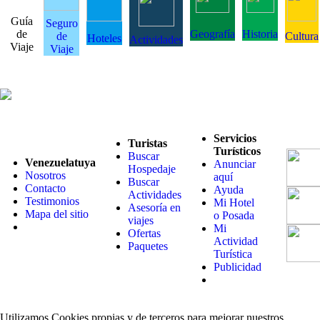
Guía
Seguro
de
Geografía
Historia
de
Cultura
Hoteles
Actividades
Viaje
Viaje
Servicios
Turistas
Turísticos
Buscar
Venezuelatuya
Anunciar
Hospedaje
Nosotros
aquí
Buscar
Contacto
Ayuda
Actividades
Testimonios
Mi Hotel
Asesoría en
Mapa del sitio
o Posada
viajes
Mi
Ofertas
Actividad
Paquetes
Turística
Publicidad
Utilizamos Cookies propias y de terceros para mejorar nuestros