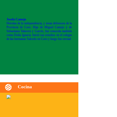
Josefa Camejo
Heroína de la independencia, y tenaz defensora de la
Provincia de Coro. Hija de Miguel Camejo y de
Sebastiana Talavera y Garcés, fue conocida también
como Doña Ignacia. Inició sus estudios en el colegio
de las hermanas Salcedo en Coro y luego fue enviad
Cocina