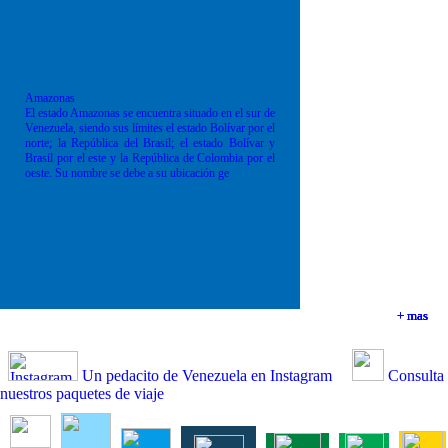
Amazonas
El estado Amazonas se encuentra situado en el sur de
Venezuela, siendo sus límites el estado Bolívar por el
norte; la República del Brasil; el estado Bolívar y
Brasil por el este y la República de Colombia por el
oeste. Su nombre se debe a su ubicación ge
+ mas
+ mas
+ mas
+ mas
Un pedacito de Venezuela en Instagram
Consulta
nuestros paquetes de viaje