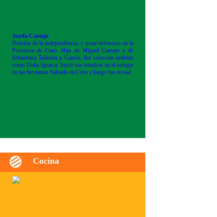
Josefa Camejo
Heroína de la independencia, y tenaz defensora de la
Provincia de Coro. Hija de Miguel Camejo y de
Sebastiana Talavera y Garcés, fue conocida también
como Doña Ignacia. Inició sus estudios en el colegio
de las hermanas Salcedo en Coro y luego fue enviad
Cocina