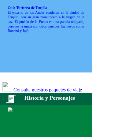
Guía Turística de Trujillo
El encanto de los Andes comienza en la ciudad de
Trujillo, con su gran monumento a la virgen de la
paz. El pueblo de la Puerta es una parada obligada,
pero no la única con otros pueblos hermosos como
Boconó y Jajó.
Consulta nuestros paquetes de viaje
Historia y Personajes