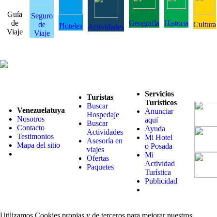
Guía
Seguro
de
Geografía
Historia
de
Cultura
Hoteles
Actividades
Viaje
Viaje
Servicios
Turistas
Turísticos
Buscar
Venezuelatuya
Anunciar
Hospedaje
Nosotros
aquí
Buscar
Contacto
Ayuda
Actividades
Testimonios
Mi Hotel
Asesoría en
Mapa del sitio
o Posada
viajes
Mi
Ofertas
Actividad
Paquetes
Turística
Publicidad
Utilizamos Cookies propias y de terceros para mejorar nuestros