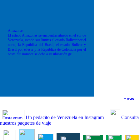
Amazonas
El estado Amazonas se encuentra situado en el sur de
Venezuela, siendo sus límites el estado Bolívar por el
norte; la República del Brasil; el estado Bolívar y
Brasil por el este y la República de Colombia por el
oeste. Su nombre se debe a su ubicación ge
+ mas
+ mas
+ mas
+ mas
Un pedacito de Venezuela en Instagram
Consulta
nuestros paquetes de viaje