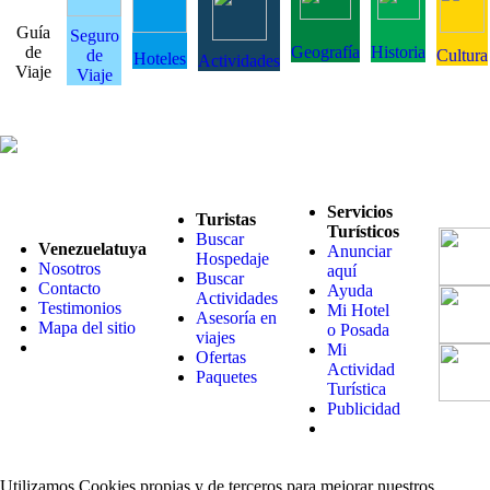
Guía
Seguro
de
Geografía
Historia
de
Cultura
Hoteles
Actividades
Viaje
Viaje
Servicios
Turistas
Turísticos
Buscar
Venezuelatuya
Anunciar
Hospedaje
Nosotros
aquí
Buscar
Contacto
Ayuda
Actividades
Testimonios
Mi Hotel
Asesoría en
Mapa del sitio
o Posada
viajes
Mi
Ofertas
Actividad
Paquetes
Turística
Publicidad
Utilizamos Cookies propias y de terceros para mejorar nuestros