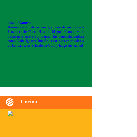
Josefa Camejo
Heroína de la independencia, y tenaz defensora de la
Provincia de Coro. Hija de Miguel Camejo y de
Sebastiana Talavera y Garcés, fue conocida también
como Doña Ignacia. Inició sus estudios en el colegio
de las hermanas Salcedo en Coro y luego fue enviad
Cocina