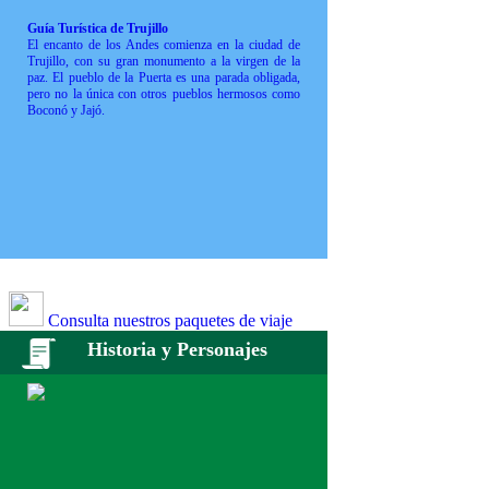
Guía Turística de Trujillo
El encanto de los Andes comienza en la ciudad de
Trujillo, con su gran monumento a la virgen de la
paz. El pueblo de la Puerta es una parada obligada,
pero no la única con otros pueblos hermosos como
Boconó y Jajó.
Consulta nuestros paquetes de viaje
Historia y Personajes