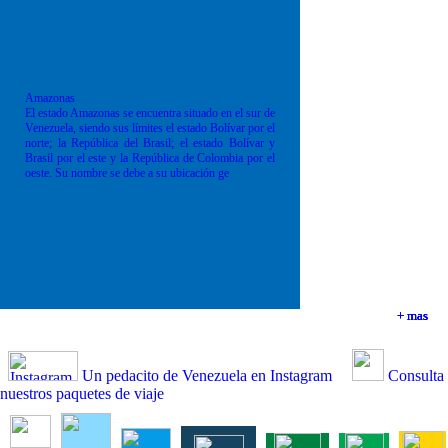
Amazonas
El estado Amazonas se encuentra situado en el sur de
Venezuela, siendo sus límites el estado Bolívar por el
norte; la República del Brasil; el estado Bolívar y
Brasil por el este y la República de Colombia por el
oeste. Su nombre se debe a su ubicación ge
+ mas
+ mas
+ mas
+ mas
Un pedacito de Venezuela en Instagram
Consulta
nuestros paquetes de viaje