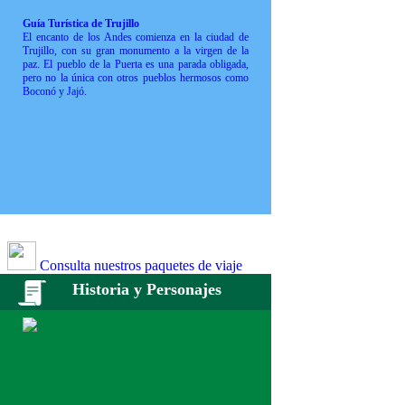
Guía Turística de Trujillo
El encanto de los Andes comienza en la ciudad de
Trujillo, con su gran monumento a la virgen de la
paz. El pueblo de la Puerta es una parada obligada,
pero no la única con otros pueblos hermosos como
Boconó y Jajó.
Consulta nuestros paquetes de viaje
Historia y Personajes