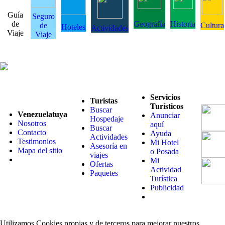
Guía
Seguro
de
Geografía
Historia
de
Cultura
Hoteles
Actividades
Viaje
Viaje
Servicios
Turistas
Turísticos
Buscar
Venezuelatuya
Anunciar
Hospedaje
Nosotros
aquí
Buscar
Contacto
Ayuda
Actividades
Testimonios
Mi Hotel
Asesoría en
Mapa del sitio
o Posada
viajes
Mi
Ofertas
Actividad
Paquetes
Turística
Publicidad
Utilizamos Cookies propias y de terceros para mejorar nuestros