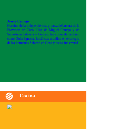
Josefa Camejo
Heroína de la independencia, y tenaz defensora de la
Provincia de Coro. Hija de Miguel Camejo y de
Sebastiana Talavera y Garcés, fue conocida también
como Doña Ignacia. Inició sus estudios en el colegio
de las hermanas Salcedo en Coro y luego fue enviad
Cocina