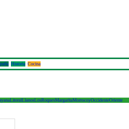
rafía
Historia
Cocina
ayana
Litoral
Llanos
LosRoques
Margarita
Morrocoy
Occidente
Oriente