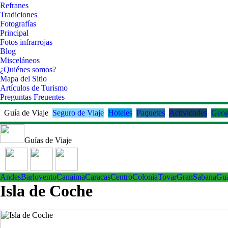
Refranes
Tradiciones
Fotografías
Principal
Fotos infrarrojas
Blog
Misceláneos
¿Quiénes somos?
Mapa del Sitio
Artículos de Turismo
Preguntas Freuentes
Guía de Viaje
Seguro de Viaje
Hoteles
Paquetes
Actividades
Geog
Guías de Viaje
Andes
Barlovento
Canaima
Caracas
Centro
ColoniaTovar
GranSabana
Gu
Isla de Coche