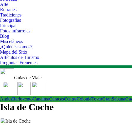
Arte
Refranes
Tradiciones
Fotografías
Principal
Fotos infrarrojas
Blog
Misceláneos
¿Quiénes somos?
Mapa del Sitio
Artículos de Turismo
Preguntas Freuentes
Guías de Viaje
Andes
Barlovento
Canaima
Caracas
Centro
ColoniaTovar
GranSabana
Gu
Isla de Coche