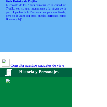
Guía Turística de Trujillo
El encanto de los Andes comienza en la ciudad de
Trujillo, con su gran monumento a la virgen de la
paz. El pueblo de la Puerta es una parada obligada,
pero no la única con otros pueblos hermosos como
Boconó y Jajó.
Consulta nuestros paquetes de viaje
Historia y Personajes