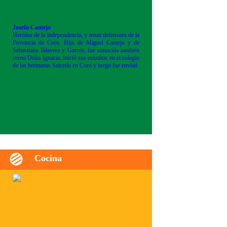
Josefa Camejo
Heroína de la independencia, y tenaz defensora de la
Provincia de Coro. Hija de Miguel Camejo y de
Sebastiana Talavera y Garcés, fue conocida también
como Doña Ignacia. Inició sus estudios en el colegio
de las hermanas Salcedo en Coro y luego fue enviad
Cocina