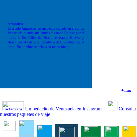
Amazonas
El estado Amazonas se encuentra situado en el sur de
Venezuela, siendo sus límites el estado Bolívar por el
norte; la República del Brasil; el estado Bolívar y
Brasil por el este y la República de Colombia por el
oeste. Su nombre se debe a su ubicación ge
+ mas
+ mas
+ mas
+ mas
Un pedacito de Venezuela en Instagram
Consulta
nuestros paquetes de viaje