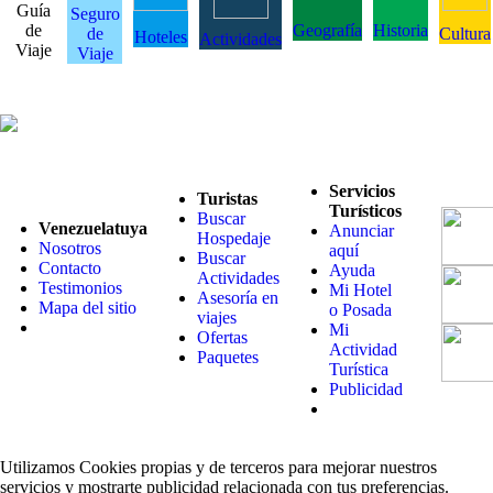
Guía
Seguro
de
Geografía
Historia
de
Cultura
Hoteles
Actividades
Viaje
Viaje
Servicios
Turistas
Turísticos
Buscar
Venezuelatuya
Anunciar
Hospedaje
Nosotros
aquí
Buscar
Contacto
Ayuda
Actividades
Testimonios
Mi Hotel
Asesoría en
Mapa del sitio
o Posada
viajes
Mi
Ofertas
Actividad
Paquetes
Turística
Publicidad
Utilizamos Cookies propias y de terceros para mejorar nuestros
servicios y mostrarte publicidad relacionada con tus preferencias.