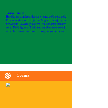
Josefa Camejo
Heroína de la independencia, y tenaz defensora de la
Provincia de Coro. Hija de Miguel Camejo y de
Sebastiana Talavera y Garcés, fue conocida también
como Doña Ignacia. Inició sus estudios en el colegio
de las hermanas Salcedo en Coro y luego fue enviad
Cocina