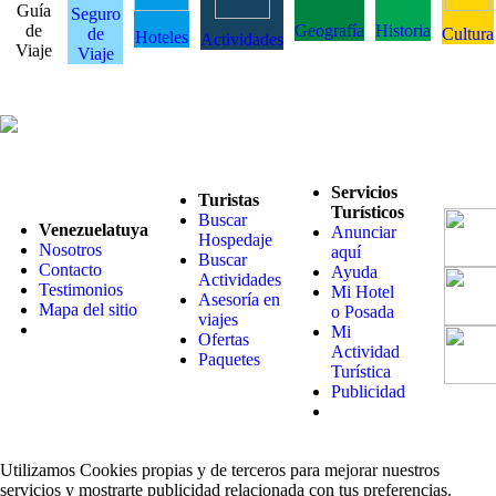
Guía
Seguro
de
Geografía
Historia
de
Cultura
Hoteles
Actividades
Viaje
Viaje
Servicios
Turistas
Turísticos
Buscar
Venezuelatuya
Anunciar
Hospedaje
Nosotros
aquí
Buscar
Contacto
Ayuda
Actividades
Testimonios
Mi Hotel
Asesoría en
Mapa del sitio
o Posada
viajes
Mi
Ofertas
Actividad
Paquetes
Turística
Publicidad
Utilizamos Cookies propias y de terceros para mejorar nuestros
servicios y mostrarte publicidad relacionada con tus preferencias.