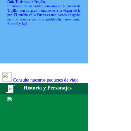
Guía Turística de Trujillo
El encanto de los Andes comienza en la ciudad de
Trujillo, con su gran monumento a la virgen de la
paz. El pueblo de la Puerta es una parada obligada,
pero no la única con otros pueblos hermosos como
Boconó y Jajó.
Consulta nuestros paquetes de viaje
Historia y Personajes