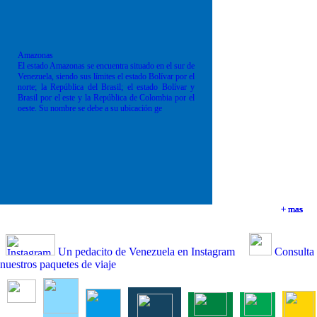
Amazonas
El estado Amazonas se encuentra situado en el sur de
Venezuela, siendo sus límites el estado Bolívar por el
norte; la República del Brasil; el estado Bolívar y
Brasil por el este y la República de Colombia por el
oeste. Su nombre se debe a su ubicación ge
+ mas
+ mas
+ mas
+ mas
Un pedacito de Venezuela en Instagram
Consulta
nuestros paquetes de viaje