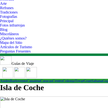
Arte
Refranes
Tradiciones
Fotografías
Principal
Fotos infrarrojas
Blog
Misceláneos
¿Quiénes somos?
Mapa del Sitio
Artículos de Turismo
Preguntas Freuentes
Guías de Viaje
Andes
Barlovento
Canaima
Caracas
Centro
ColoniaTovar
GranSabana
Gu
Isla de Coche