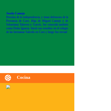
Josefa Camejo
Heroína de la independencia, y tenaz defensora de la
Provincia de Coro. Hija de Miguel Camejo y de
Sebastiana Talavera y Garcés, fue conocida también
como Doña Ignacia. Inició sus estudios en el colegio
de las hermanas Salcedo en Coro y luego fue enviad
Cocina