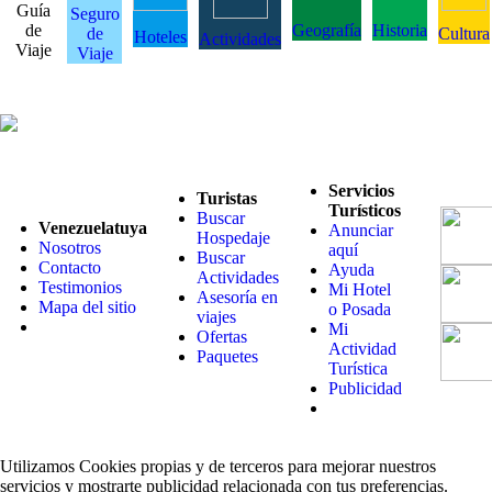
Guía
Seguro
de
Geografía
Historia
de
Cultura
Hoteles
Actividades
Viaje
Viaje
Servicios
Turistas
Turísticos
Buscar
Venezuelatuya
Anunciar
Hospedaje
Nosotros
aquí
Buscar
Contacto
Ayuda
Actividades
Testimonios
Mi Hotel
Asesoría en
Mapa del sitio
o Posada
viajes
Mi
Ofertas
Actividad
Paquetes
Turística
Publicidad
Utilizamos Cookies propias y de terceros para mejorar nuestros
servicios y mostrarte publicidad relacionada con tus preferencias.