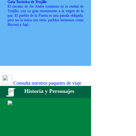
Guía Turística de Trujillo
El encanto de los Andes comienza en la ciudad de
Trujillo, con su gran monumento a la virgen de la
paz. El pueblo de la Puerta es una parada obligada,
pero no la única con otros pueblos hermosos como
Boconó y Jajó.
Consulta nuestros paquetes de viaje
Historia y Personajes