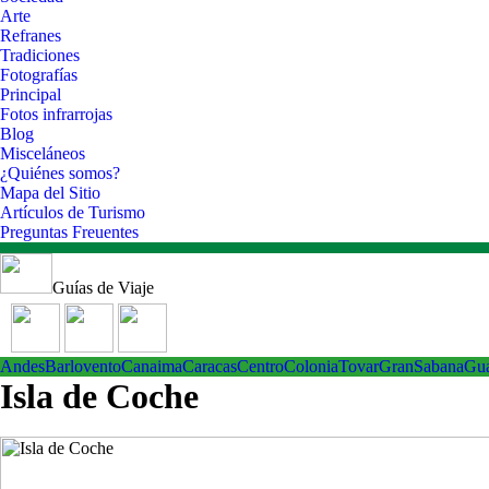
Arte
Refranes
Tradiciones
Fotografías
Principal
Fotos infrarrojas
Blog
Misceláneos
¿Quiénes somos?
Mapa del Sitio
Artículos de Turismo
Preguntas Freuentes
Guías de Viaje
Andes
Barlovento
Canaima
Caracas
Centro
ColoniaTovar
GranSabana
Gu
Isla de Coche