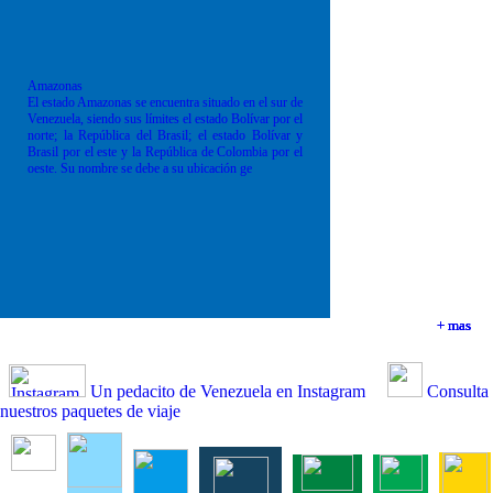
Amazonas
El estado Amazonas se encuentra situado en el sur de
Venezuela, siendo sus límites el estado Bolívar por el
norte; la República del Brasil; el estado Bolívar y
Brasil por el este y la República de Colombia por el
oeste. Su nombre se debe a su ubicación ge
+ mas
+ mas
+ mas
+ mas
Un pedacito de Venezuela en Instagram
Consulta
nuestros paquetes de viaje