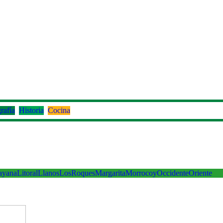
rafía
Historia
Cocina
ayana
Litoral
Llanos
LosRoques
Margarita
Morrocoy
Occidente
Oriente