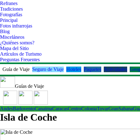
Refranes
Tradiciones
Fotografías
Principal
Fotos infrarrojas
Blog
Misceláneos
¿Quiénes somos?
Mapa del Sitio
Artículos de Turismo
Preguntas Freuentes
Guía de Viaje
Seguro de Viaje
Hoteles
Paquetes
Actividades
Geog
Guías de Viaje
Andes
Barlovento
Canaima
Caracas
Centro
ColoniaTovar
GranSabana
Gu
Isla de Coche