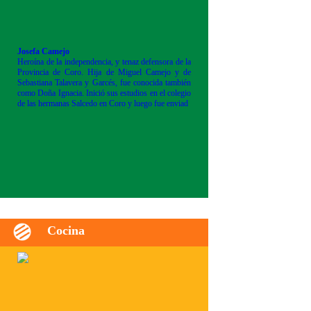
Josefa Camejo
Heroína de la independencia, y tenaz defensora de la
Provincia de Coro. Hija de Miguel Camejo y de
Sebastiana Talavera y Garcés, fue conocida también
como Doña Ignacia. Inició sus estudios en el colegio
de las hermanas Salcedo en Coro y luego fue enviad
Cocina