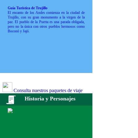
Guía Turística de Trujillo
El encanto de los Andes comienza en la ciudad de
Trujillo, con su gran monumento a la virgen de la
paz. El pueblo de la Puerta es una parada obligada,
pero no la única con otros pueblos hermosos como
Boconó y Jajó.
Consulta nuestros paquetes de viaje
Historia y Personajes