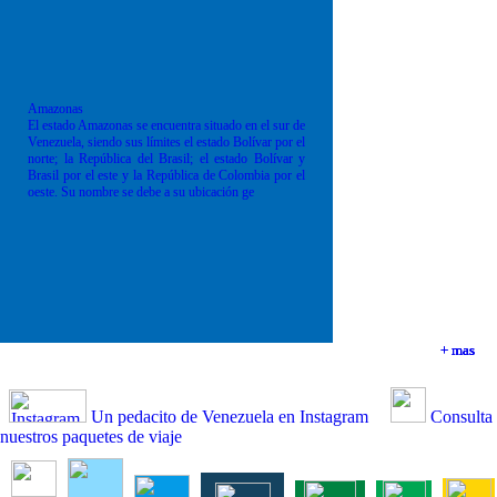
Amazonas
El estado Amazonas se encuentra situado en el sur de
Venezuela, siendo sus límites el estado Bolívar por el
norte; la República del Brasil; el estado Bolívar y
Brasil por el este y la República de Colombia por el
oeste. Su nombre se debe a su ubicación ge
+ mas
+ mas
+ mas
+ mas
Un pedacito de Venezuela en Instagram
Consulta
nuestros paquetes de viaje