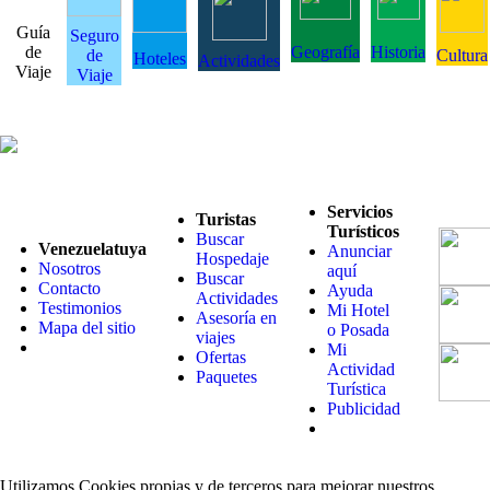
Guía
Seguro
de
Geografía
Historia
de
Cultura
Hoteles
Actividades
Viaje
Viaje
Servicios
Turistas
Turísticos
Buscar
Venezuelatuya
Anunciar
Hospedaje
Nosotros
aquí
Buscar
Contacto
Ayuda
Actividades
Testimonios
Mi Hotel
Asesoría en
Mapa del sitio
o Posada
viajes
Mi
Ofertas
Actividad
Paquetes
Turística
Publicidad
Utilizamos Cookies propias y de terceros para mejorar nuestros