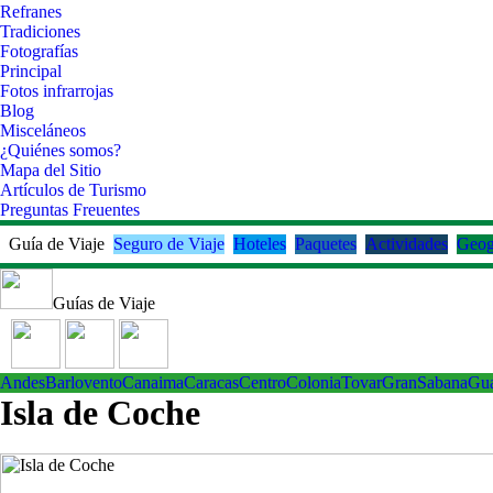
Refranes
Tradiciones
Fotografías
Principal
Fotos infrarrojas
Blog
Misceláneos
¿Quiénes somos?
Mapa del Sitio
Artículos de Turismo
Preguntas Freuentes
Guía de Viaje
Seguro de Viaje
Hoteles
Paquetes
Actividades
Geog
Guías de Viaje
Andes
Barlovento
Canaima
Caracas
Centro
ColoniaTovar
GranSabana
Gu
Isla de Coche