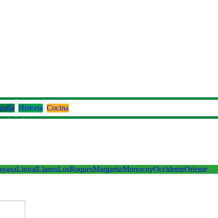
rafía
Historia
Cocina
ayana
Litoral
Llanos
LosRoques
Margarita
Morrocoy
Occidente
Oriente