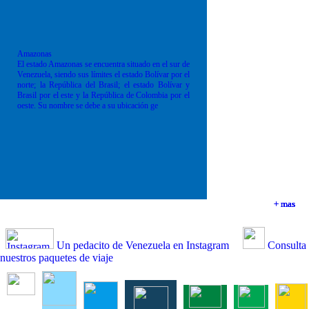
Amazonas
El estado Amazonas se encuentra situado en el sur de
Venezuela, siendo sus límites el estado Bolívar por el
norte; la República del Brasil; el estado Bolívar y
Brasil por el este y la República de Colombia por el
oeste. Su nombre se debe a su ubicación ge
+ mas
+ mas
+ mas
+ mas
Un pedacito de Venezuela en Instagram
Consulta
nuestros paquetes de viaje