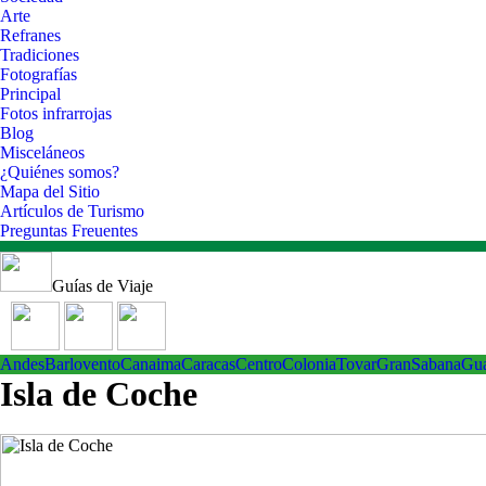
Arte
Refranes
Tradiciones
Fotografías
Principal
Fotos infrarrojas
Blog
Misceláneos
¿Quiénes somos?
Mapa del Sitio
Artículos de Turismo
Preguntas Freuentes
Guías de Viaje
Andes
Barlovento
Canaima
Caracas
Centro
ColoniaTovar
GranSabana
Gu
Isla de Coche