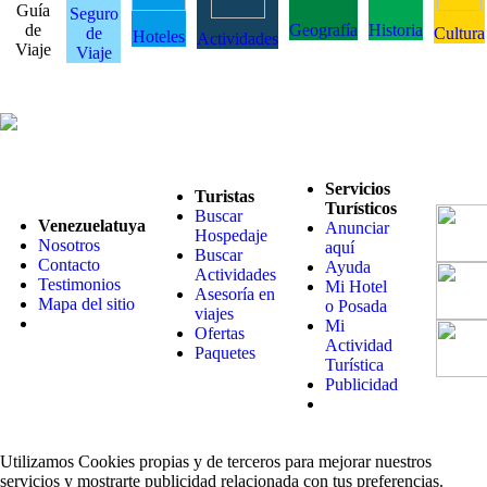
Guía
Seguro
de
Geografía
Historia
de
Cultura
Hoteles
Actividades
Viaje
Viaje
Servicios
Turistas
Turísticos
Buscar
Venezuelatuya
Anunciar
Hospedaje
Nosotros
aquí
Buscar
Contacto
Ayuda
Actividades
Testimonios
Mi Hotel
Asesoría en
Mapa del sitio
o Posada
viajes
Mi
Ofertas
Actividad
Paquetes
Turística
Publicidad
Utilizamos Cookies propias y de terceros para mejorar nuestros
servicios y mostrarte publicidad relacionada con tus preferencias.