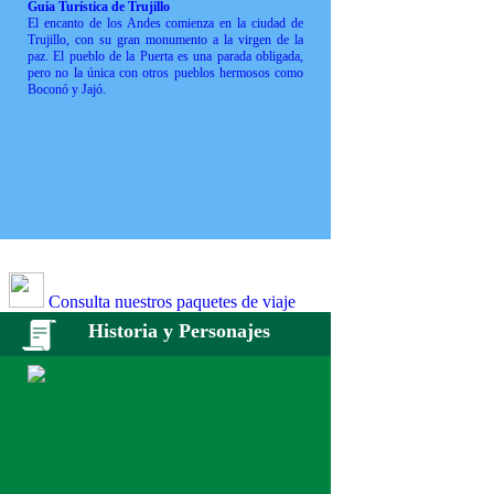
Guía Turística de Trujillo
El encanto de los Andes comienza en la ciudad de
Trujillo, con su gran monumento a la virgen de la
paz. El pueblo de la Puerta es una parada obligada,
pero no la única con otros pueblos hermosos como
Boconó y Jajó.
Consulta nuestros paquetes de viaje
Historia y Personajes