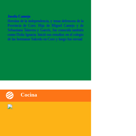
Josefa Camejo
Heroína de la independencia, y tenaz defensora de la
Provincia de Coro. Hija de Miguel Camejo y de
Sebastiana Talavera y Garcés, fue conocida también
como Doña Ignacia. Inició sus estudios en el colegio
de las hermanas Salcedo en Coro y luego fue enviad
Cocina