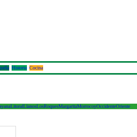
rafía
Historia
Cocina
ayana
Litoral
Llanos
LosRoques
Margarita
Morrocoy
Occidente
Oriente