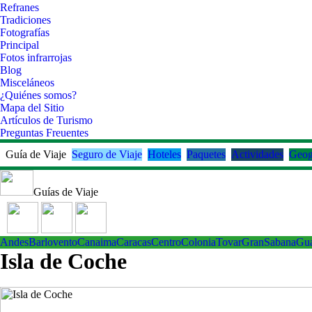
Refranes
Tradiciones
Fotografías
Principal
Fotos infrarrojas
Blog
Misceláneos
¿Quiénes somos?
Mapa del Sitio
Artículos de Turismo
Preguntas Freuentes
Guía de Viaje
Seguro de Viaje
Hoteles
Paquetes
Actividades
Geog
Guías de Viaje
Andes
Barlovento
Canaima
Caracas
Centro
ColoniaTovar
GranSabana
Gu
Isla de Coche