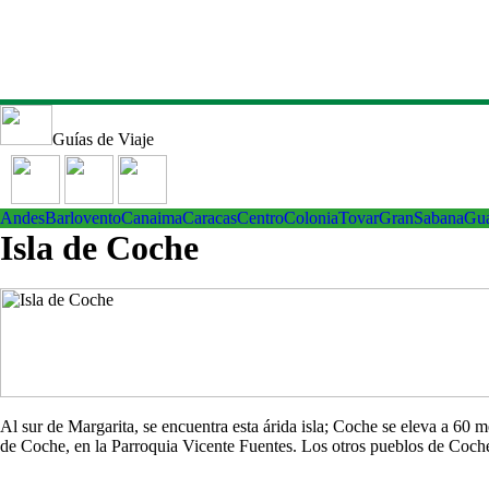
Guías de Viaje
Andes
Barlovento
Canaima
Caracas
Centro
ColoniaTovar
GranSabana
Gu
Isla de Coche
Al sur de Margarita, se encuentra esta árida isla; Coche se eleva a 60
de Coche, en la Parroquia Vicente Fuentes. Los otros pueblos de Co