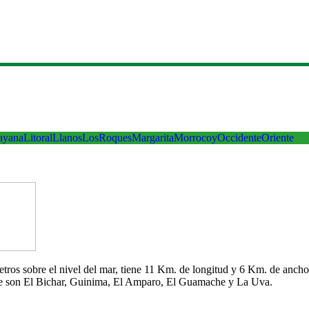
ayana
Litoral
Llanos
LosRoques
Margarita
Morrocoy
Occidente
Oriente
 metros sobre el nivel del mar, tiene 11 Km. de longitud y 6 Km. de an
che son El Bichar, Guinima, El Amparo, El Guamache y La Uva.