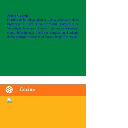
Josefa Camejo
Heroína de la independencia, y tenaz defensora de la
Provincia de Coro. Hija de Miguel Camejo y de
Sebastiana Talavera y Garcés, fue conocida también
como Doña Ignacia. Inició sus estudios en el colegio
de las hermanas Salcedo en Coro y luego fue enviad
Cocina