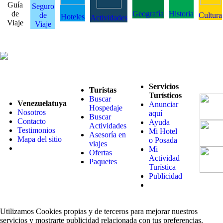
Guía
Seguro
de
Geografía
Historia
de
Cultura
Hoteles
Actividades
Viaje
Viaje
Servicios
Turistas
Turísticos
Buscar
Venezuelatuya
Anunciar
Hospedaje
Nosotros
aquí
Buscar
Contacto
Ayuda
Actividades
Testimonios
Mi Hotel
Asesoría en
Mapa del sitio
o Posada
viajes
Mi
Ofertas
Actividad
Paquetes
Turística
Publicidad
Utilizamos Cookies propias y de terceros para mejorar nuestros
servicios y mostrarte publicidad relacionada con tus preferencias.