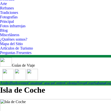
Arte
Refranes
Tradiciones
Fotografías
Principal
Fotos infrarrojas
Blog
Misceláneos
¿Quiénes somos?
Mapa del Sitio
Artículos de Turismo
Preguntas Freuentes
Guías de Viaje
Andes
Barlovento
Canaima
Caracas
Centro
ColoniaTovar
GranSabana
Gu
Isla de Coche