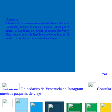
Amazonas
El estado Amazonas se encuentra situado en el sur de
Venezuela, siendo sus límites el estado Bolívar por el
norte; la República del Brasil; el estado Bolívar y
Brasil por el este y la República de Colombia por el
oeste. Su nombre se debe a su ubicación ge
+ mas
+ mas
+ mas
+ mas
Un pedacito de Venezuela en Instagram
Consulta
nuestros paquetes de viaje