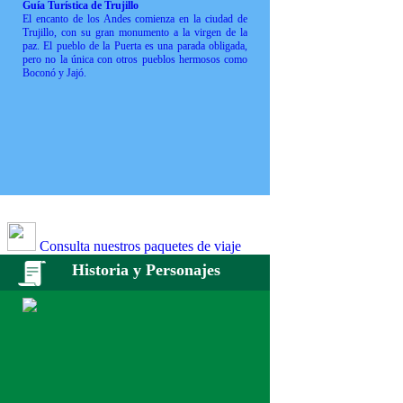
Guía Turística de Trujillo
El encanto de los Andes comienza en la ciudad de
Trujillo, con su gran monumento a la virgen de la
paz. El pueblo de la Puerta es una parada obligada,
pero no la única con otros pueblos hermosos como
Boconó y Jajó.
Consulta nuestros paquetes de viaje
Historia y Personajes