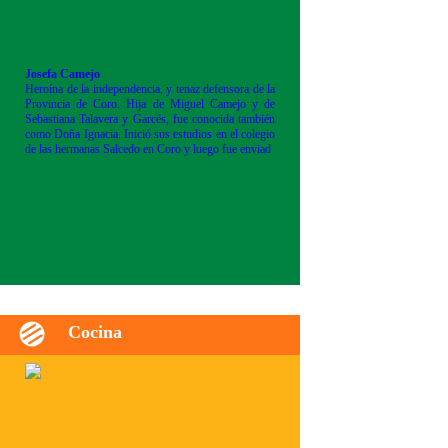
Josefa Camejo
Heroína de la independencia, y tenaz defensora de la
Provincia de Coro. Hija de Miguel Camejo y de
Sebastiana Talavera y Garcés, fue conocida también
como Doña Ignacia. Inició sus estudios en el colegio
de las hermanas Salcedo en Coro y luego fue enviad
Cocina