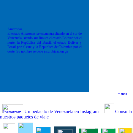
Amazonas
El estado Amazonas se encuentra situado en el sur de
Venezuela, siendo sus límites el estado Bolívar por el
norte; la República del Brasil; el estado Bolívar y
Brasil por el este y la República de Colombia por el
oeste. Su nombre se debe a su ubicación ge
+ mas
+ mas
+ mas
+ mas
Un pedacito de Venezuela en Instagram
Consulta
nuestros paquetes de viaje