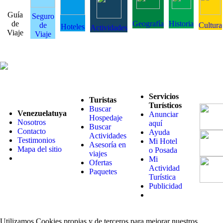
Guía
Seguro
de
Geografía
Historia
de
Cultura
Hoteles
Actividades
Viaje
Viaje
Servicios
Turistas
Turísticos
Buscar
Venezuelatuya
Anunciar
Hospedaje
Nosotros
aquí
Buscar
Contacto
Ayuda
Actividades
Testimonios
Mi Hotel
Asesoría en
Mapa del sitio
o Posada
viajes
Mi
Ofertas
Actividad
Paquetes
Turística
Publicidad
Utilizamos Cookies propias y de terceros para mejorar nuestros