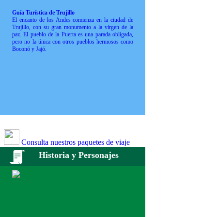
Guía Turística de Trujillo
El encanto de los Andes comienza en la ciudad de
Trujillo, con su gran monumento a la virgen de la
paz. El pueblo de la Puerta es una parada obligada,
pero no la única con otros pueblos hermosos como
Boconó y Jajó.
Consulta nuestros paquetes de viaje
Historia y Personajes