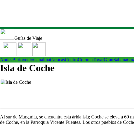
Guías de Viaje
Andes
Barlovento
Canaima
Caracas
Centro
ColoniaTovar
GranSabana
Gu
Isla de Coche
Al sur de Margarita, se encuentra esta árida isla; Coche se eleva a 60
de Coche, en la Parroquia Vicente Fuentes. Los otros pueblos de Co