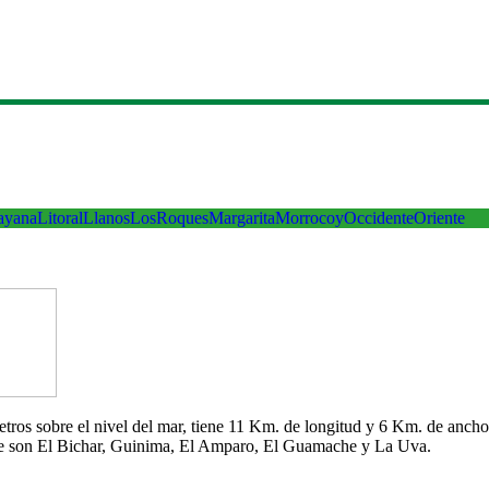
ayana
Litoral
Llanos
LosRoques
Margarita
Morrocoy
Occidente
Oriente
 metros sobre el nivel del mar, tiene 11 Km. de longitud y 6 Km. de an
che son El Bichar, Guinima, El Amparo, El Guamache y La Uva.