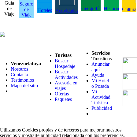
Guía
Seguro
de
Geografía
Historia
de
Cultura
Hoteles
Actividades
Viaje
Viaje
Servicios
Turistas
Turísticos
Buscar
Venezuelatuya
Anunciar
Hospedaje
Nosotros
aquí
Buscar
Contacto
Ayuda
Actividades
Testimonios
Mi Hotel
Asesoría en
Mapa del sitio
o Posada
viajes
Mi
Ofertas
Actividad
Paquetes
Turística
Publicidad
Utilizamos Cookies propias y de terceros para mejorar nuestros
servicios y mostrarte publicidad relacionada con tus preferencias.