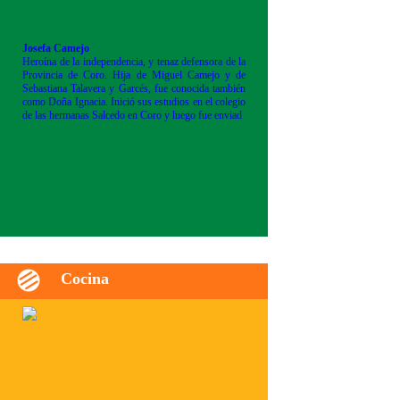
Josefa Camejo
Heroína de la independencia, y tenaz defensora de la
Provincia de Coro. Hija de Miguel Camejo y de
Sebastiana Talavera y Garcés, fue conocida también
como Doña Ignacia. Inició sus estudios en el colegio
de las hermanas Salcedo en Coro y luego fue enviad
Cocina