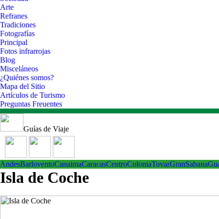
Arte
Refranes
Tradiciones
Fotografías
Principal
Fotos infrarrojas
Blog
Misceláneos
¿Quiénes somos?
Mapa del Sitio
Artículos de Turismo
Preguntas Freuentes
Guías de Viaje
Andes
Barlovento
Canaima
Caracas
Centro
ColoniaTovar
GranSabana
Gu
Isla de Coche