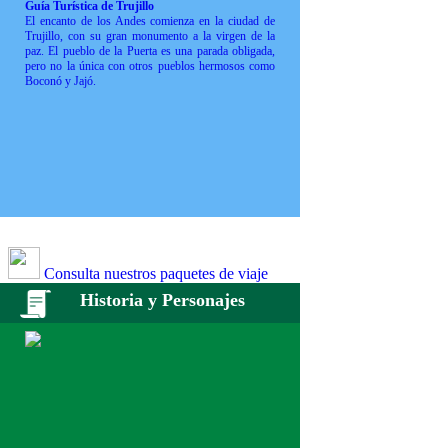
Guía Turística de Trujillo
El encanto de los Andes comienza en la ciudad de
Trujillo, con su gran monumento a la virgen de la
paz. El pueblo de la Puerta es una parada obligada,
pero no la única con otros pueblos hermosos como
Boconó y Jajó.
Consulta nuestros paquetes de viaje
Historia y Personajes