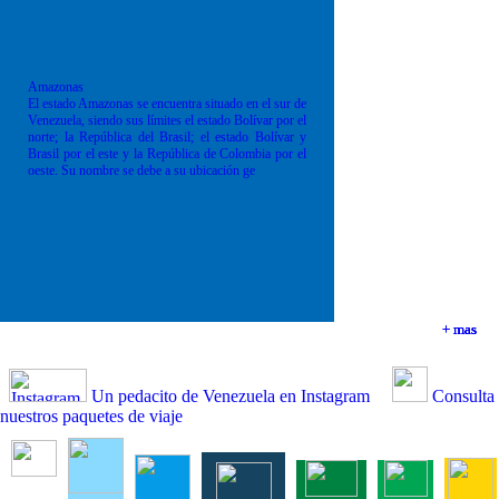
Amazonas
El estado Amazonas se encuentra situado en el sur de
Venezuela, siendo sus límites el estado Bolívar por el
norte; la República del Brasil; el estado Bolívar y
Brasil por el este y la República de Colombia por el
oeste. Su nombre se debe a su ubicación ge
+ mas
+ mas
+ mas
+ mas
Un pedacito de Venezuela en Instagram
Consulta
nuestros paquetes de viaje