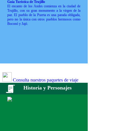
Guía Turística de Trujillo
El encanto de los Andes comienza en la ciudad de
Trujillo, con su gran monumento a la virgen de la
paz. El pueblo de la Puerta es una parada obligada,
pero no la única con otros pueblos hermosos como
Boconó y Jajó.
Consulta nuestros paquetes de viaje
Historia y Personajes