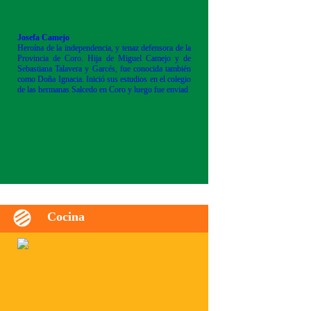
Josefa Camejo
Heroína de la independencia, y tenaz defensora de la
Provincia de Coro. Hija de Miguel Camejo y de
Sebastiana Talavera y Garcés, fue conocida también
como Doña Ignacia. Inició sus estudios en el colegio
de las hermanas Salcedo en Coro y luego fue enviad
Cocina