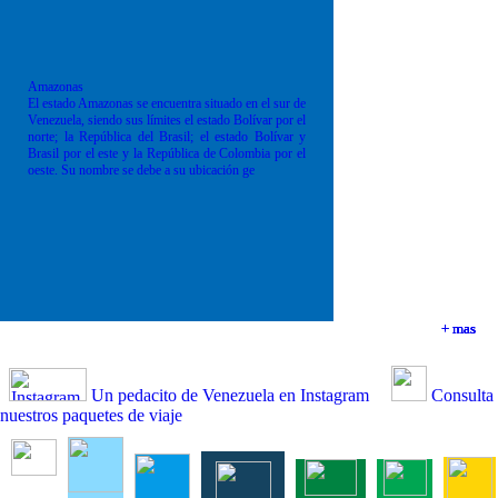
Amazonas
El estado Amazonas se encuentra situado en el sur de
Venezuela, siendo sus límites el estado Bolívar por el
norte; la República del Brasil; el estado Bolívar y
Brasil por el este y la República de Colombia por el
oeste. Su nombre se debe a su ubicación ge
+ mas
+ mas
+ mas
+ mas
Un pedacito de Venezuela en Instagram
Consulta
nuestros paquetes de viaje