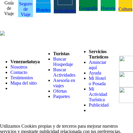
Guía
Seguro
de
Geografía
Historia
de
Cultura
Hoteles
Actividades
Viaje
Viaje
Servicios
Turistas
Turísticos
Buscar
Venezuelatuya
Anunciar
Hospedaje
Nosotros
aquí
Buscar
Contacto
Ayuda
Actividades
Testimonios
Mi Hotel
Asesoría en
Mapa del sitio
o Posada
viajes
Mi
Ofertas
Actividad
Paquetes
Turística
Publicidad
Utilizamos Cookies propias y de terceros para mejorar nuestros
servicios y mostrarte publicidad relacionada con tus preferencias.