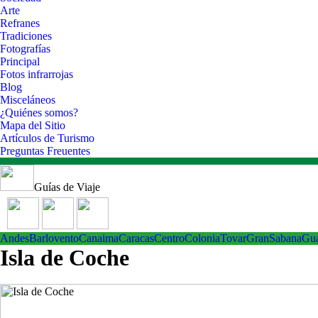
Arte
Refranes
Tradiciones
Fotografías
Principal
Fotos infrarrojas
Blog
Misceláneos
¿Quiénes somos?
Mapa del Sitio
Artículos de Turismo
Preguntas Freuentes
Guías de Viaje
Andes
Barlovento
Canaima
Caracas
Centro
ColoniaTovar
GranSabana
Gu
Isla de Coche