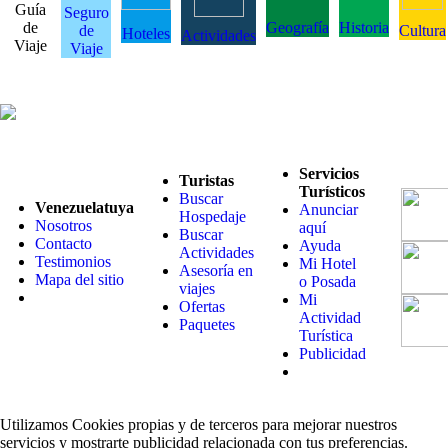
Guía
Seguro
de
Geografía
Historia
de
Cultura
Hoteles
Actividades
Viaje
Viaje
Servicios
Turistas
Turísticos
Buscar
Venezuelatuya
Anunciar
Hospedaje
Nosotros
aquí
Buscar
Contacto
Ayuda
Actividades
Testimonios
Mi Hotel
Asesoría en
Mapa del sitio
o Posada
viajes
Mi
Ofertas
Actividad
Paquetes
Turística
Publicidad
Utilizamos Cookies propias y de terceros para mejorar nuestros
servicios y mostrarte publicidad relacionada con tus preferencias.