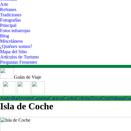
Arte
Refranes
Tradiciones
Fotografías
Principal
Fotos infrarrojas
Blog
Misceláneos
¿Quiénes somos?
Mapa del Sitio
Artículos de Turismo
Preguntas Freuentes
Guías de Viaje
Andes
Barlovento
Canaima
Caracas
Centro
ColoniaTovar
GranSabana
Gu
Isla de Coche