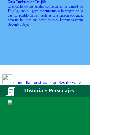
Guía Turística de Trujillo
El encanto de los Andes comienza en la ciudad de
Trujillo, con su gran monumento a la virgen de la
paz. El pueblo de la Puerta es una parada obligada,
pero no la única con otros pueblos hermosos como
Boconó y Jajó.
Consulta nuestros paquetes de viaje
Historia y Personajes