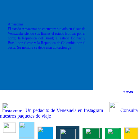
Amazonas
El estado Amazonas se encuentra situado en el sur de
Venezuela, siendo sus límites el estado Bolívar por el
norte; la República del Brasil; el estado Bolívar y
Brasil por el este y la República de Colombia por el
oeste. Su nombre se debe a su ubicación ge
+ mas
+ mas
+ mas
+ mas
Un pedacito de Venezuela en Instagram
Consulta
nuestros paquetes de viaje