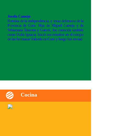
Josefa Camejo
Heroína de la independencia, y tenaz defensora de la
Provincia de Coro. Hija de Miguel Camejo y de
Sebastiana Talavera y Garcés, fue conocida también
como Doña Ignacia. Inició sus estudios en el colegio
de las hermanas Salcedo en Coro y luego fue enviad
Cocina