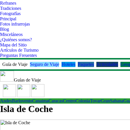
Refranes
Tradiciones
Fotografías
Principal
Fotos infrarrojas
Blog
Misceláneos
¿Quiénes somos?
Mapa del Sitio
Artículos de Turismo
Preguntas Freuentes
Guía de Viaje
Seguro de Viaje
Hoteles
Paquetes
Actividades
Geog
Guías de Viaje
Andes
Barlovento
Canaima
Caracas
Centro
ColoniaTovar
GranSabana
Gu
Isla de Coche