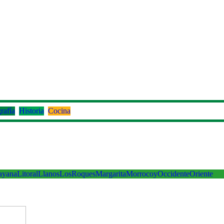
rafía
Historia
Cocina
ayana
Litoral
Llanos
LosRoques
Margarita
Morrocoy
Occidente
Oriente