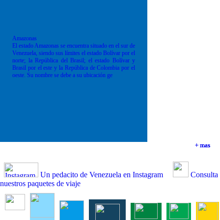
Amazonas
El estado Amazonas se encuentra situado en el sur de
Venezuela, siendo sus límites el estado Bolívar por el
norte; la República del Brasil; el estado Bolívar y
Brasil por el este y la República de Colombia por el
oeste. Su nombre se debe a su ubicación ge
+ mas
+ mas
+ mas
+ mas
Un pedacito de Venezuela en Instagram
Consulta
nuestros paquetes de viaje