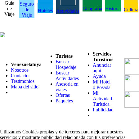
Guía
Seguro
de
Geografía
Historia
de
Cultura
Hoteles
Actividades
Viaje
Viaje
Servicios
Turistas
Turísticos
Buscar
Venezuelatuya
Anunciar
Hospedaje
Nosotros
aquí
Buscar
Contacto
Ayuda
Actividades
Testimonios
Mi Hotel
Asesoría en
Mapa del sitio
o Posada
viajes
Mi
Ofertas
Actividad
Paquetes
Turística
Publicidad
Utilizamos Cookies propias y de terceros para mejorar nuestros
servicios y mostrarte publicidad relacionada con tus preferencias.