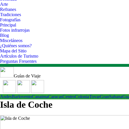
Arte
Refranes
Tradiciones
Fotografías
Principal
Fotos infrarrojas
Blog
Misceláneos
¿Quiénes somos?
Mapa del Sitio
Artículos de Turismo
Preguntas Freuentes
Guías de Viaje
Andes
Barlovento
Canaima
Caracas
Centro
ColoniaTovar
GranSabana
Gu
Isla de Coche