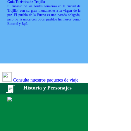
Guía Turística de Trujillo
El encanto de los Andes comienza en la ciudad de
Trujillo, con su gran monumento a la virgen de la
paz. El pueblo de la Puerta es una parada obligada,
pero no la única con otros pueblos hermosos como
Boconó y Jajó.
Consulta nuestros paquetes de viaje
Historia y Personajes