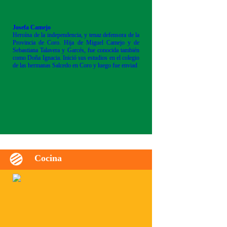
Josefa Camejo
Heroína de la independencia, y tenaz defensora de la
Provincia de Coro. Hija de Miguel Camejo y de
Sebastiana Talavera y Garcés, fue conocida también
como Doña Ignacia. Inició sus estudios en el colegio
de las hermanas Salcedo en Coro y luego fue enviad
Cocina